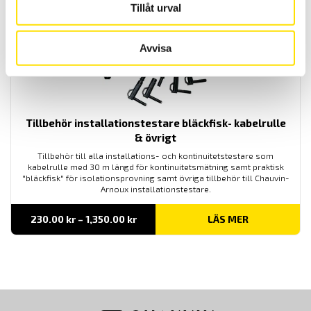
Tillåt urval
Avvisa
Tillbehör installationstestare bläckfisk- kabelrulle
& övrigt
Tillbehör till alla installations- och kontinuitetstestare som
kabelrulle med 30 m längd för kontinuitetsmätning samt praktisk
"bläckfisk" för isolationsprovning samt övriga tillbehör till Chauvin-
Arnoux installationstestare.
Prisintervall:
230.00
kr
–
1,350.00
kr
LÄS MER
230.00 kr
till
1,350.00 kr