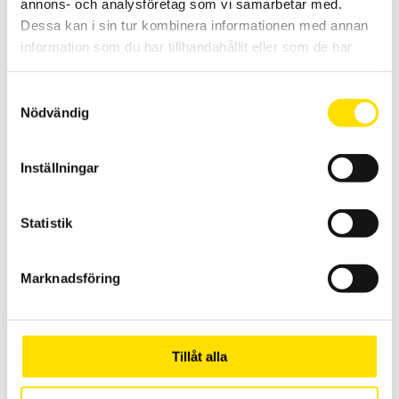
annons- och analysföretag som vi samarbetar med.
Tillbehör installationstestare läckström
Dessa kan i sin tur kombinera informationen med annan
information som du har tillhandahållit eller som de har
Läckströmstänger till Chauvin-Arnoux installationstestare.
samlat in när du har använt deras tjänster.
Prisintervall:
3,395.00
kr
–
4,895.00
kr
LÄS MER
Samtyckesval
3,395.00 kr
till
Nödvändig
4,895.00 kr
Inställningar
Statistik
Dataview mjukvara
Marknadsföring
DATAView är en flerspråkig samt svensk mjukvara för konfigurering
och rapportgenerering och är speciellt utvecklad för att användas
till Chauvin-Arnoux mätinstrument med inspelningsfunktion.
Tillåt alla
LÄS MER