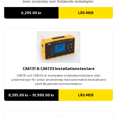
även användas som fristående testadapter.
6,295.00
kr
LÄS MER
CA6131 & CA6133 Installationstestare
CA6131 och CA6133 är kompakta installationstestare utan
undermenyer för enkel användning med automatisk testsekvens
samt Bluetooth kommunikation.
Prisintervall:
8,395.00
kr
–
10,990.00
kr
LÄS MER
8,395.00 kr
till
10,990.00 kr