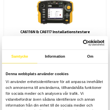
CA6116N & CA6117 Installationstestare
Installationstestare med svenska menyer och svensk mjukvara för
enkel rapportgenerering även till excel. Med färgskärm som har
grafisk inkopplingsanvisning. Med spänningsfallsmätning och
inbyggd säkringstabell samt mätning på elbilsladdstationer med
adapter CA6652. Dokumentation enligt SS 436 40 00 utgåva 3.
Samtycke
Information
Om
Prisintervall:
21,595.00
kr
–
29,900.00
kr
LÄS MER
21,595.00 kr
till
Denna webbplats använder cookies
29,900.00 kr
Vi använder enhetsidentifierare för att anpassa innehållet
och annonserna till användarna, tillhandahålla funktioner
för sociala medier och analysera vår trafik. Vi
vidarebefordrar även sådana identifierare och annan
information från din enhet till de sociala medier och