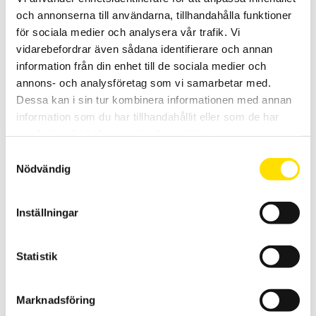
och annonserna till användarna, tillhandahålla funktioner
för sociala medier och analysera vår trafik. Vi
vidarebefordrar även sådana identifierare och annan
information från din enhet till de sociala medier och
annons- och analysföretag som vi samarbetar med.
Dessa kan i sin tur kombinera informationen med annan
Tillbehör till mätinstrument, MultiFix & Magnetfix
information som du har tillhandahållit eller som de har
Multifix och Magnetfix är magneter för enkel upphängning av
samlat in när du har använt deras tjänster.
mätinstrument och väskor överallt!
Samtyckesval
Nödvändig
Prisintervall:
260.00
kr
–
1,005.00
kr
LÄS MER
260.00 kr
till
1,005.00 kr
Inställningar
Statistik
Marknadsföring