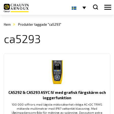
Hem
Produkter taggade "ca5293"
ca5293
CA5292 & CA5293 ASYC IV med grafisk färgskärm och
loggerfunktion
100 000 siffrors med lägsta mätosäkerhet riktiga AC+DC TRMS
mätande multimetrar med IP67 vattentät klassning. Med
lågimpedansområde för mätning av spänning. Dessutom extra