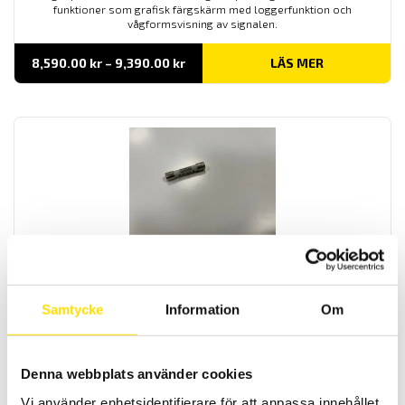
funktioner som grafisk färgskärm med loggerfunktion och
vågformsvisning av signalen.
Prisintervall:
8,590.00
kr
–
9,390.00
kr
LÄS MER
8,590.00 kr
till
9,390.00 kr
Säkring till MTX & CA5292-93 multimetrar
Säkringar till Chauvin-Arnoux CA5292 & CA5293, Metrix
multimeterserie MTX samt Multimetrix MMX
Samtycke
Information
Om
Prisintervall:
1,020.00
kr
–
1,045.00
kr
LÄS MER
1,020.00 kr
Denna webbplats använder cookies
till
1,045.00 kr
Vi använder enhetsidentifierare för att anpassa innehållet