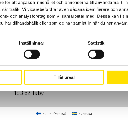
e för att anpassa innehållet och annonserna till användarna, tillh
Prisintervall:
260.00
kr
–
1,005.00
kr
LÄS MER
vår trafik. Vi vidarebefordrar även sådana identifierare och anna
260.00 kr
till
nnons- och analysföretag som vi samarbetar med. Dessa kan i sin
1,005.00 kr
har tillhandahållit eller som de har samlat in när du har använt 
Inställningar
Statistik
Cookies
Klagomål
Kundundersökni
CA Mätsystem AB
08-50 52 68 00
Tillåt urval
Sjöflygvägen 35
info@camatsystem.co
183 62 Täby
Suomi
(
Finska
)
Svenska