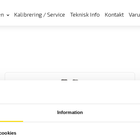
en
Kalibrering / Service
Teknisk Info
Kontakt
Var
Information
Tillbehör till mätinstrument, MultiFix & Magnetfix
Multifix och Magnetfix är magneter för enkel upphängning av
cookies
mätinstrument och väskor överallt!