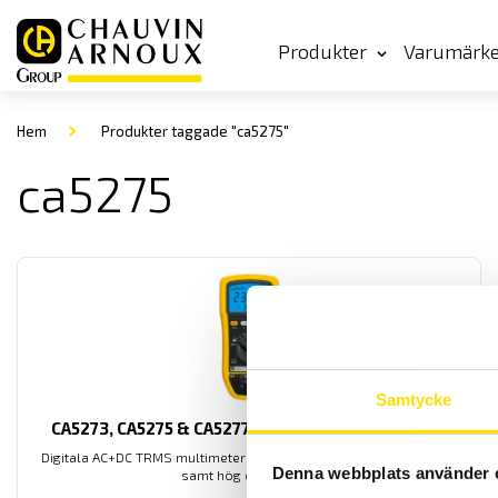
Produkter
Varumärk
Hem
Produkter taggade "ca5275"
ca5275
Samtycke
CA5273, CA5275 & CA5277 digital multimeterserie
Digitala AC+DC TRMS multimeterserie med mycket snabb respons
Denna webbplats använder 
samt hög crestfaktor.