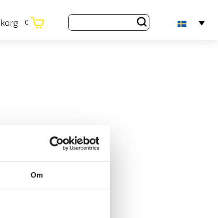
ukorg
0
Om