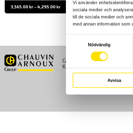
Vi använder enhetsidentifierar
Prisintervall:
3,565.00
kr
–
4,295.00
kr
LÄS MER
sociala medier och analysera 
3,565.00 kr
till
till de sociala medier och a
4,295.00 kr
med annan information som du 
Samtyckesval
Nödvändig
GDPR
Köpvillkor
Kontakt
Avvisa