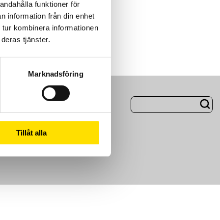
andahålla funktioner för
n information från din enhet
 tur kombinera informationen
deras tjänster.
Marknadsföring
ng
Om Oss
Tillåt alla
m