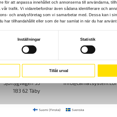
e för att anpassa innehållet och annonserna till användarna, tillh
vår trafik. Vi vidarebefordrar även sådana identifierare och anna
nnons- och analysföretag som vi samarbetar med. Dessa kan i sin
har tillhandahållit eller som de har samlat in när du har använt 
Inställningar
Statistik
Cookies
Klagomål
Kundundersökni
Tillåt urval
CA Mätsystem AB
08-50 52 68 00
Sjöflygvägen 35
info@camatsystem.co
183 62 Täby
Suomi
(
Finska
)
Svenska