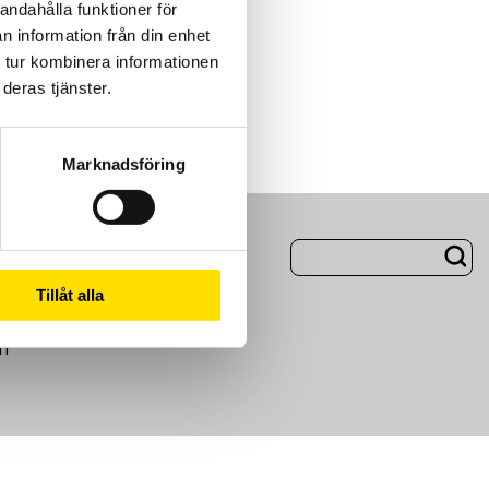
andahålla funktioner för
n information från din enhet
 tur kombinera informationen
deras tjänster.
Marknadsföring
ng
Om Oss
Tillåt alla
m