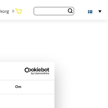
ukorg
0
Om