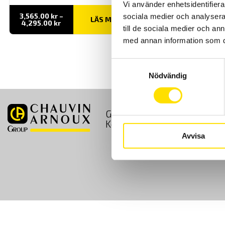
Vi använder enhetsidentifierar
3,565.00
kr
–
sociala medier och analysera 
LÄS MER
Prisintervall:
4,295.00
kr
till de sociala medier och a
3,565.00 kr
till
med annan information som du 
4,295.00 kr
Samtyckesval
Nödvändig
GDPR
Köpvillkor
Kontakt
Avvisa