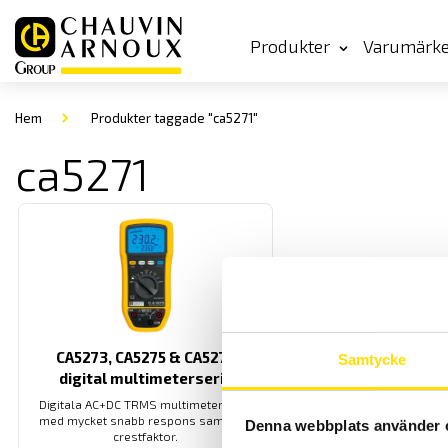
Produkter
Varumärk
Hem
Produkter taggade "ca5271"
ca5271
CA5273, CA5275 & CA5277
Samtycke
digital multimeterserie
Digitala AC+DC TRMS multimeterserie
med mycket snabb respons samt hög
Denna webbplats använder 
crestfaktor.