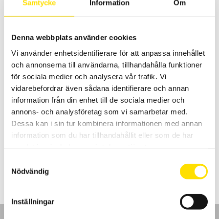
3,395.00
kr
–
5,990.00
kr
LÄS MER
Samtycke
Information
Om
3,395.00 kr
till
5,990.00 kr
Denna webbplats använder cookies
Vi använder enhetsidentifierare för att anpassa innehållet
och annonserna till användarna, tillhandahålla funktioner
för sociala medier och analysera vår trafik. Vi
vidarebefordrar även sådana identifierare och annan
information från din enhet till de sociala medier och
MX1 Analog multimeter
annons- och analysföretag som vi samarbetar med.
Analog multimeter för mätning upp till 1500 V AC/DC med
Dessa kan i sin tur kombinera informationen med annan
extrafunktioner som kontinuitets- och summerfunktion samt
resistansmätning.
information som du har tillhandahållit eller som de har
samlat in när du har använt deras tjänster.
3,180.00
kr
LÄS MER
Samtyckesval
Nödvändig
Inställningar