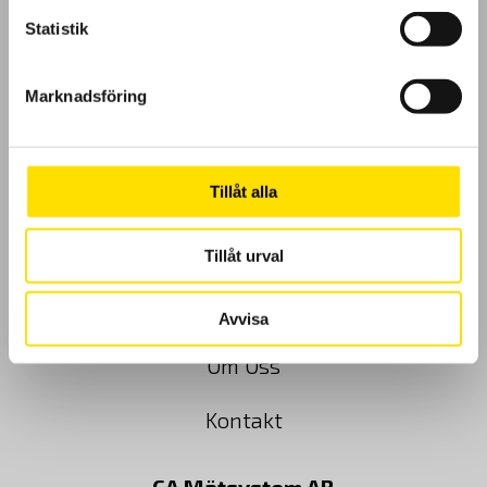
Statistik
GDPR
Marknadsföring
Köpvillkor
Tillåt alla
Cookies
Klagomål
Tillåt urval
Kundundersökning
Avvisa
Om Oss
Kontakt
CA Mätsystem AB