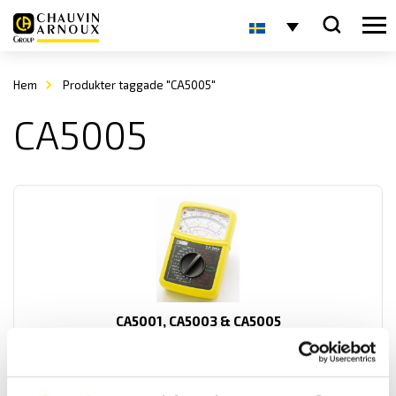
Hem
Produkter taggade "CA5005"
CA5005
CA5001, CA5003 & CA5005
Analoga multimetrar som har summerfunktion samt kompakta
yttermått.
Prisintervall: