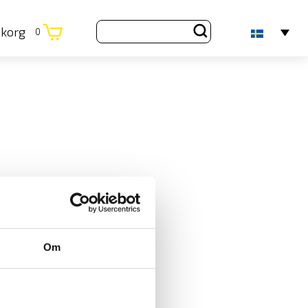
ukorg
0
Om