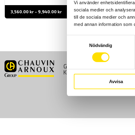
Vi använder enhetsidentifierar
sociala medier och analysera 
Prisintervall:
3,560.00
kr
–
9,940.00
kr
LÄS MER
3,560.00 kr
till de sociala medier och a
till
9,940.00 kr
med annan information som du 
Samtyckesval
Nödvändig
GDPR
Köpvillkor
Kontakt
Avvisa