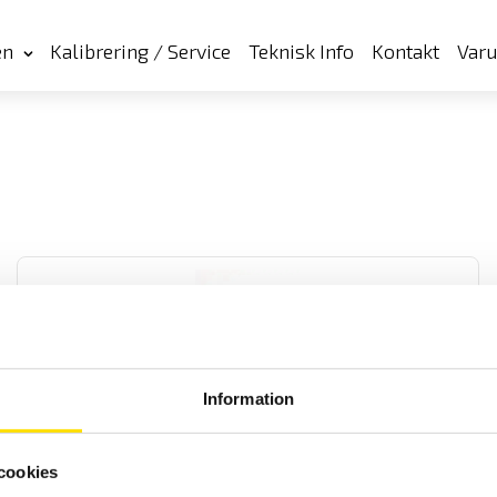
en
Kalibrering / Service
Teknisk Info
Kontakt
Var
Information
Strömtång typ C modell C113 till C173
C100 serien består av 13 modeller som alla är ergonomiskt
cookies
utformade samt med hög säkerhet och prestanda. Från 1 mA... 1000
A AC mätning med BNC kontakt på modell C173.