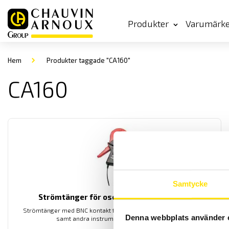
Produkter
Varumärk
Hem
Produkter taggade "CA160"
CA160
Samtycke
Strömtänger för oscilloskop AC med BNC
Strömtänger med BNC kontakt för inkopppling till oscillosokop
Denna webbplats använder 
samt andra instrument med BNC ingång.