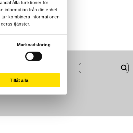
andahålla funktioner för
n information från din enhet
 tur kombinera informationen
deras tjänster.
Marknadsföring
ng
Om Oss
Tillåt alla
m