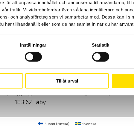
e för att anpassa innehållet och annonserna till användarna, tillh
vår trafik. Vi vidarebefordrar även sådana identifierare och anna
Prisintervall:
4,895.00
kr
–
8,580.00
kr
LÄS MER
4,895.00 kr
nnons- och analysföretag som vi samarbetar med. Dessa kan i sin
till
8,580.00 kr
har tillhandahållit eller som de har samlat in när du har använt 
Inställningar
Statistik
Cookies
Klagomål
Kundundersökni
Tillåt urval
CA Mätsystem AB
08-50 52 68 00
Sjöflygvägen 35
info@camatsystem.co
183 62 Täby
Suomi
(
Finska
)
Svenska