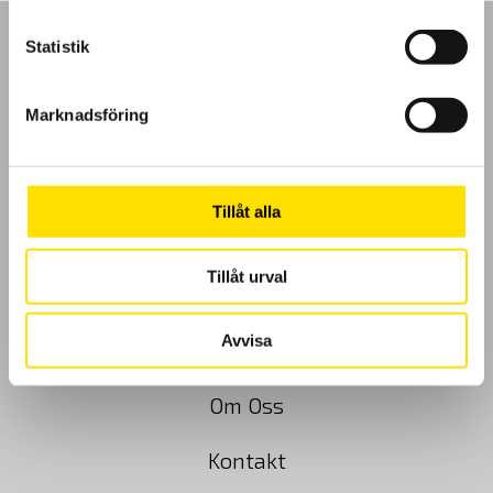
Statistik
Marknadsföring
GDPR
Köpvillkor
Tillåt alla
Cookies
Tillåt urval
Klagomål
Avvisa
Kundundersökning
Om Oss
Kontakt