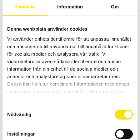
Samtycke
Information
Om
Prisintervall:
1,930.00
kr
–
3,670.00
kr
LÄS MER
1,930.00 kr
till
3,670.00 kr
Denna webbplats använder cookies
Vi använder enhetsidentifierare för att anpassa innehållet
och annonserna till användarna, tillhandahålla funktioner
för sociala medier och analysera vår trafik. Vi
vidarebefordrar även sådana identifierare och annan
information från din enhet till de sociala medier och
annons- och analysföretag som vi samarbetar med.
Elektroder generellt
Dessa kan i sin tur kombinera informationen med annan
Vi har ett brett sortiment av elektroder för pH- mätning
konduktivitet samt Redox. Vi levererar dessa med BNC-, S7-, DIN-,
information som du har tillhandahållit eller som de har
DIN 8-pol IP67 eller TV kontakter.
samlat in när du har använt deras tjänster.
Samtyckesval
LÄS MER
Nödvändig
Inställningar