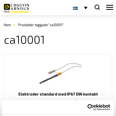
Hem
Produkter taggade "ca10001"
ca10001
Elektroder standard med IP67 DIN kontakt
Vi har ett brett sortiment av elektroder för pH- mätning
konduktivitet samt Redox. Här visar vi våra standardelektroder med
IP67 8-polig DIN kontakt för användning till pH-mätare CA10101 och
konduktivitetsmätare CA10141.