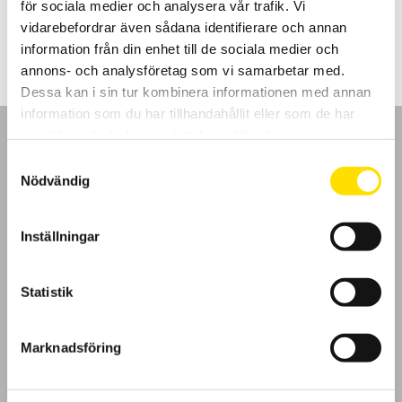
för sociala medier och analysera vår trafik. Vi
Prisintervall:
3,790.00
kr
–
5,470.00
kr
LÄS MER
3,790.00 kr
vidarebefordrar även sådana identifierare och annan
till
information från din enhet till de sociala medier och
5,470.00 kr
annons- och analysföretag som vi samarbetar med.
Dessa kan i sin tur kombinera informationen med annan
information som du har tillhandahållit eller som de har
samlat in när du har använt deras tjänster.
Samtyckesval
Nödvändig
GDPR
Inställningar
Köpvillkor
Statistik
Cookies
Klagomål
Marknadsföring
Kundundersökning