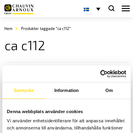
Hem
Produkter taggade "ca c112"
ca c112
Samtycke
Information
Om
Strömtång typ C modell C100 till C112
Denna webbplats använder cookies
C100 serien består av 13 modeller som alla är ergonomiskt
Vi använder enhetsidentifierare för att anpassa innehållet
utformade samt med hög säkerhet och prestanda. Från 10 mA...1000
A AC mätning, med utmärkt linjäritet och hög noggrannhet.
och annonserna till användarna, tillhandahålla funktioner