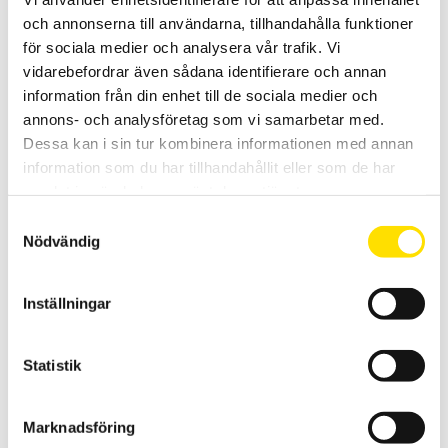
och annonserna till användarna, tillhandahålla funktioner
för sociala medier och analysera vår trafik. Vi
vidarebefordrar även sådana identifierare och annan
information från din enhet till de sociala medier och
annons- och analysföretag som vi samarbetar med.
Dessa kan i sin tur kombinera informationen med annan
CA8336 3-fas Energianalys
information som du har tillhandahållit eller som de har
Den kompletta AC+DC TRMS elnätanalysatorn för transient- och
energianalys med 5 spännings- och 4 strömingångar med svenska
samlat in när du har använt deras tjänster.
menyer. Med USB och SD-kort för kommunikation med PC.
Samtyckesval
Nödvändig
Prisintervall:
53,950.00
kr
–
59,900.00
kr
LÄS MER
53,950.00 kr
till
59,900.00 kr
Inställningar
Statistik
Marknadsföring