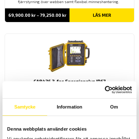
fjärrstyrning över webben samt flexibel minneshantering.
Prisintervall:
69,900.00
kr
–
79,250.00
kr
LÄS MER
69,900.00 kr
till
79,250.00 kr
CA8436 3-fas Energianalys IP67
Komplett elnätanalysator med IP67 kapslingsklass för transient-
och energianalys med 5 spännings- och 4 strömingångar med
svenska menyer. Med USB och SD-kort för kommunikation med PC.
Samtycke
Information
Om
62,950.00
kr
LÄS MER
Denna webbplats använder cookies
Vi använder enhetsidentifierare för att anpassa innehållet