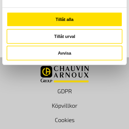
Chauvin-Arnoux och Metrix firmware
Nya firmwares till dina mätinstrument samt drivrutiner
och mjukvaruuppdateringar finns på våra supportsidor.
Tillåt alla
LÄS MER
Tillåt urval
Avvisa
GDPR
Köpvillkor
Cookies