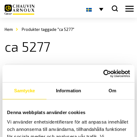
Hem
Produkter taggade "ca 5277"
ca 5277
Samtycke
Information
Om
CA5273, CA5275 & CA5277 digital multimeterserie
Denna webbplats använder cookies
Digitala AC+DC TRMS multimeterserie med mycket snabb respons
Vi använder enhetsidentifierare för att anpassa innehållet
samt hög crestfaktor.
och annonserna till användarna, tillhandahålla funktioner
för sociala medier och analysera vår trafik. Vi
Prisintervall: