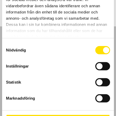
3,565.00
kr
–
4,295.00
kr
LÄS MER
3,565.00 kr
vidarebefordrar även sådana identifierare och annan
till
4,295.00 kr
information från din enhet till de sociala medier och
annons- och analysföretag som vi samarbetar med.
Dessa kan i sin tur kombinera informationen med annan
information som du har tillhandahållit eller som de har
samlat in när du har använt deras tjänster.
Samtyckesval
Nödvändig
GDPR
Inställningar
Köpvillkor
Cookies
Statistik
Klagomål
Marknadsföring
Kundundersökning