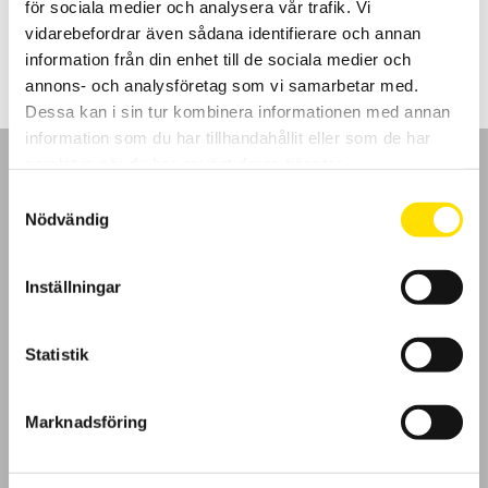
för sociala medier och analysera vår trafik. Vi
Prisintervall:
3,790.00
kr
–
5,470.00
kr
LÄS MER
3,790.00 kr
vidarebefordrar även sådana identifierare och annan
till
information från din enhet till de sociala medier och
5,470.00 kr
annons- och analysföretag som vi samarbetar med.
Dessa kan i sin tur kombinera informationen med annan
information som du har tillhandahållit eller som de har
samlat in när du har använt deras tjänster.
Samtyckesval
Nödvändig
GDPR
Inställningar
Köpvillkor
Statistik
Cookies
Klagomål
Marknadsföring
Kundundersökning