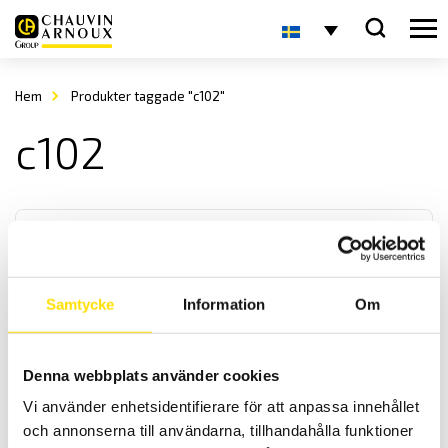
Hem
Produkter taggade "c102"
c102
Samtycke
Information
Om
Strömtång typ C modell C100 till C112
Denna webbplats använder cookies
C100 serien består av 13 modeller som alla är ergonomiskt
Vi använder enhetsidentifierare för att anpassa innehållet
utformade samt med hög säkerhet och prestanda. Från 10 mA...1000
A AC mätning, med utmärkt linjäritet och hög noggrannhet.
och annonserna till användarna, tillhandahålla funktioner