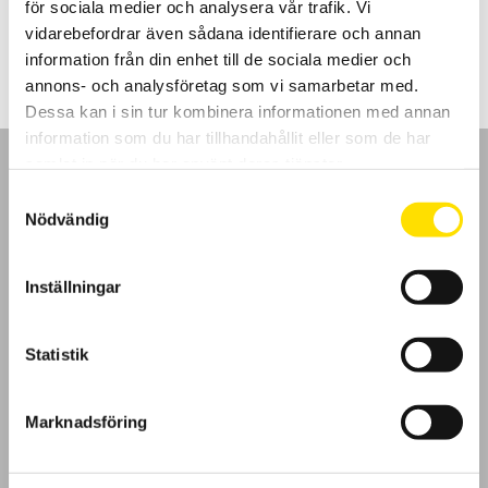
för sociala medier och analysera vår trafik. Vi
Prisintervall:
595.00
kr
–
695.00
kr
LÄS MER
595.00 kr
vidarebefordrar även sådana identifierare och annan
till
information från din enhet till de sociala medier och
695.00 kr
annons- och analysföretag som vi samarbetar med.
Dessa kan i sin tur kombinera informationen med annan
information som du har tillhandahållit eller som de har
samlat in när du har använt deras tjänster.
Samtyckesval
Nödvändig
GDPR
Inställningar
Köpvillkor
Statistik
Cookies
Klagomål
Marknadsföring
Kundundersökning