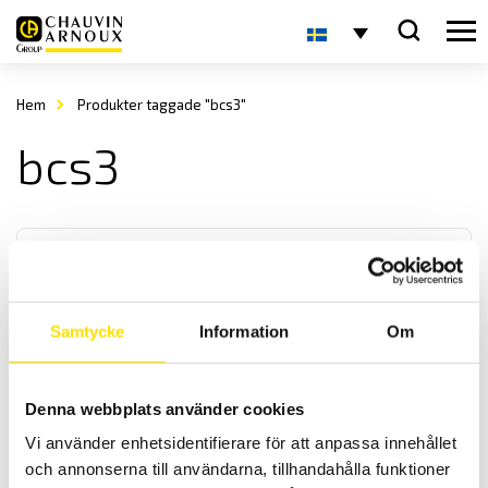
Hem
Produkter taggade "bcs3"
bcs3
Samtycke
Information
Om
Shinko BCx2 & 3-serien temperaturregulatorer
Denna webbplats använder cookies
Temperaturregulator med multi-ingångar för TC, PT100, mA och V i
Vi använder enhetsidentifierare för att anpassa innehållet
storlekarna 48 x 48, 96 x 48 samt 96 x 96mm. Med kraftfulla
prestanda samt enkel konfigurering, både med och utan pc.
och annonserna till användarna, tillhandahålla funktioner