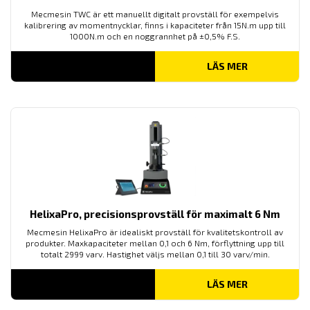
Mecmesin TWC är ett manuellt digitalt provställ för exempelvis
kalibrering av momentnycklar, finns i kapaciteter från 15N.m upp till
1000N.m och en noggrannhet på ±0,5% F.S.
LÄS MER
HelixaPro, precisionsprovställ för maximalt 6 Nm
Mecmesin HelixaPro är idealiskt provställ för kvalitetskontroll av
produkter. Maxkapaciteter mellan 0,1 och 6 Nm, förflyttning upp till
totalt 2999 varv. Hastighet väljs mellan 0,1 till 30 varv/min.
LÄS MER