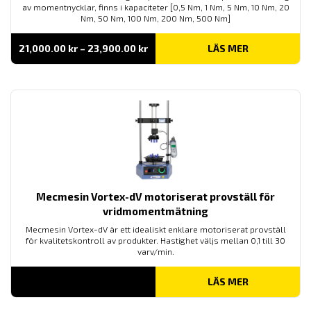
av momentnycklar, finns i kapaciteter [0,5 Nm, 1 Nm, 5 Nm, 10 Nm, 20
Nm, 50 Nm, 100 Nm, 200 Nm, 500 Nm]
Prisintervall:
21,000.00
kr
–
23,900.00
kr
LÄS MER
21,000.00 kr
till
23,900.00 kr
Mecmesin Vortex-dV motoriserat provställ för
vridmomentmätning
Mecmesin Vortex-dV är ett idealiskt enklare motoriserat provställ
för kvalitetskontroll av produkter. Hastighet väljs mellan 0,1 till 30
varv/min.
LÄS MER