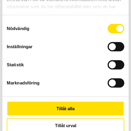
information som du har tillhandahållit eller som de har
samlat in när du har använt deras tjänster.
Samtyckesval
Nödvändig
Inställningar
Alluris Digital momentmätare CTT200 2 till 10 N.m
Alluris CTT-200-serien är särskilt lämpliga som testverktyg för
snabb manuell vridmomentprovning av skruvlock, ventiler,
Statistik
maskinkomponenter eller verktyg. Föremål som kan testas har
diameter 25 - 180 mm
Marknadsföring
17,500.00
kr
LÄS MER
Tillåt alla
Tillåt urval