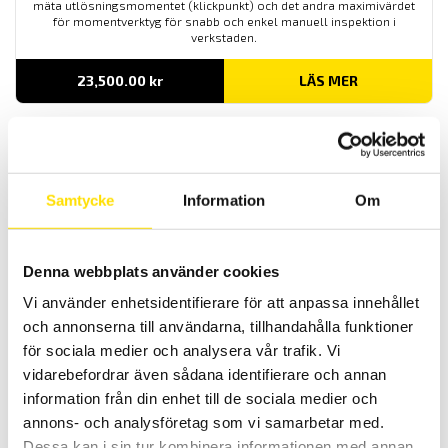
mäta utlösningsmomentet (klickpunkt) och det andra maximivärdet
för momentverktyg för snabb och enkel manuell inspektion i
verkstaden.
23,500.00
kr
LÄS MER
Samtycke
Information
Om
Denna webbplats använder cookies
Alluris Digital momentmätare CTT300 2 till 10 N.m
Vi använder enhetsidentifierare för att anpassa innehållet
Alluris CTT-300-serien är särskilt lämpliga som testverktyg för
och annonserna till användarna, tillhandahålla funktioner
snabb manuell vridmomentprovning av skruvlock, ventiler,
för sociala medier och analysera vår trafik. Vi
maskinkomponenter eller verktyg. Föremål som kan testas har
diameter 25 - 180 mm
vidarebefordrar även sådana identifierare och annan
information från din enhet till de sociala medier och
23,000.00
kr
LÄS MER
annons- och analysföretag som vi samarbetar med.
Dessa kan i sin tur kombinera informationen med annan