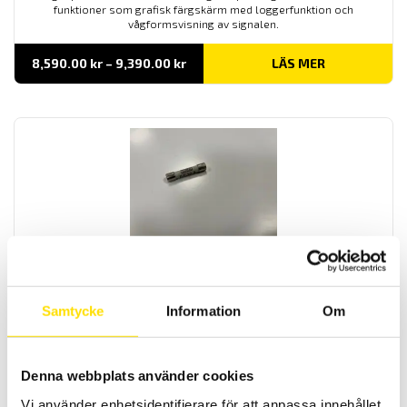
funktioner som grafisk färgskärm med loggerfunktion och
vågformsvisning av signalen.
Prisintervall:
8,590.00
kr
–
9,390.00
kr
LÄS MER
8,590.00 kr
till
9,390.00 kr
Säkring till MTX & CA5292-93 multimetrar
Säkringar till Chauvin-Arnoux CA5292 & CA5293, Metrix
multimeterserie MTX samt Multimetrix MMX
Samtycke
Information
Om
Prisintervall:
1,020.00
kr
–
1,045.00
kr
LÄS MER
1,020.00 kr
Denna webbplats använder cookies
till
1,045.00 kr
Vi använder enhetsidentifierare för att anpassa innehållet