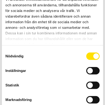
och annonserna till användarna, tillhandahålla funktioner
för sociala medier och analysera vår trafik. Vi
vidarebefordrar även sådana identifierare och annan
information från din enhet till de sociala medier och
annons- och analysföretag som vi samarbetar med.
Dessa kan i sin tur kombinera informationen med annan
Tillbehör till mätinstrument, MultiFix & Magnetfix
information som du har tillhandahållit eller som de har
Multifix och Magnetfix är magneter för enkel upphängning av
samlat in när du har använt deras tjänster.
mätinstrument och väskor överallt!
Samtyckesval
Nödvändig
Prisintervall:
260.00
kr
–
1,005.00
kr
LÄS MER
260.00 kr
till
1,005.00 kr
Inställningar
Statistik
Marknadsföring