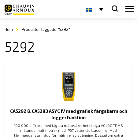
Hem
Produkter taggade "5292"
5292
CA5292 & CA5293 ASYC IV med grafisk färgskärm och
loggerfunktion
100 000 siffrors med lägsta mätosäkerhet riktiga AC+DC TRMS
mätande multimetrar med IP67 vattentät klassning. Med
lågimpedansområde för mätning av spänning. Dessutom extra