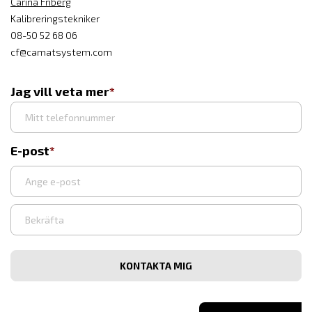
Carina Friberg
Kalibreringstekniker
08-50 52 68 06
cf@camatsystem.com
Jag vill veta mer
E-post
Ange
e-
post
Bekräfta
e-
post