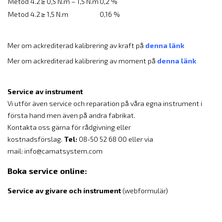
Metod 4.2
≥ 0,5 N.m – 1,5 N.m
0,2 %
Metod 4.2
≥ 1,5 N.m
0,16 %
Mer om ackrediterad kalibrering av kraft på
denna länk
Mer om ackrediterad kalibrering av moment på
denna länk
Service av instrument
Vi utför även service och reparation på våra egna instrument i
första hand men även på andra fabrikat.
Kontakta oss gärna för rådgivning eller
kostnadsförslag.
Tel:
08-50 52 68 00 eller via
mail:
info@camatsystem.com
Boka service online:
Service av givare och instrument
(webformulär)