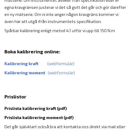
mätserie. Om instrumentet avviker från specifikation eller er
egna kravgränsen justerar vi det så gott det går och gör därefter
en ny mätserie. Om ni inte anger någon kravgräns kommer vi
även här att utgå ifrån instrumentets specifikation.
Spårbar kalibrering enligt metod 4.1 utför vi upp till 150 N.m
Boka kalibrering online:
Kalibrering kraft
(webformulär)
Kalibrering moment
(webformulär)
Prislistor
Prislista kalibrering kraft (pdf)
Prislista kalibrering moment (pdf)
Det går självklart också bra att kontakta oss direkt via mail eller