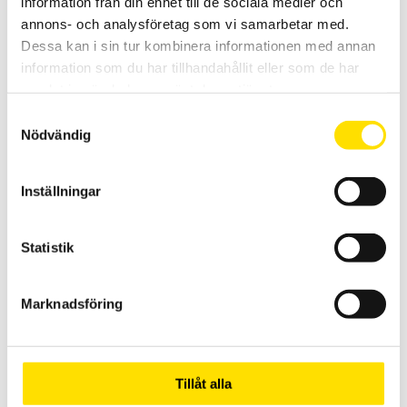
information från din enhet till de sociala medier och
Offertförfrågan
annons- och analysföretag som vi samarbetar med.
Dessa kan i sin tur kombinera informationen med annan
information som du har tillhandahållit eller som de har
samlat in när du har använt deras tjänster.
Relaterade produkter
Samtyckesval
Nödvändig
Inställningar
Statistik
Kalibrering av momentnycklar enligt ISO 6789:2003
Kalibrering av momentnycklar upp till 1000 N.m enligt ISO
Marknadsföring
6789:2003
LÄS MER
Tillåt alla