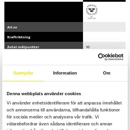
Art.nr
Kraftriktning
Antal mätpunkter
10
Samtycke
Information
Om
Art.nr
Denna webbplats använder cookies
Kraftriktning
Vi använder enhetsidentifierare för att anpassa innehållet
Antal
och annonserna till användarna, tillhandahålla funktioner
5
10
10
5
5
mätpunkter
för sociala medier och analysera vår trafik. Vi
vidarebefordrar även sådana identifierare och annan