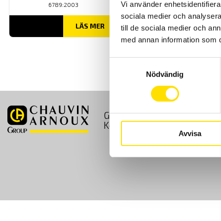
Vi använder enhetsidentifierar
6789:2003
sociala medier och analysera 
LÄS MER
till de sociala medier och a
med annan information som du 
Samtyckesval
Nödvändig
GDPR
Köpvillkor
Kontakt
Avvisa