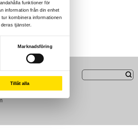
andahålla funktioner för
n information från din enhet
 tur kombinera informationen
deras tjänster.
Marknadsföring
ng
Om Oss
Tillåt alla
m