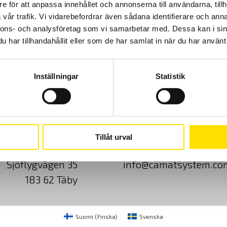
e för att anpassa innehållet och annonserna till användarna, tillh
vår trafik. Vi vidarebefordrar även sådana identifierare och anna
nnons- och analysföretag som vi samarbetar med. Dessa kan i sin
har tillhandahållit eller som de har samlat in när du har använt 
Inställningar
Statistik
Cookies
Klagomål
Kundundersökni
Tillåt urval
CA Mätsystem AB
08-50 52 68 00
Sjöflygvägen 35
info@camatsystem.co
183 62 Täby
Suomi
(
Finska
)
Svenska