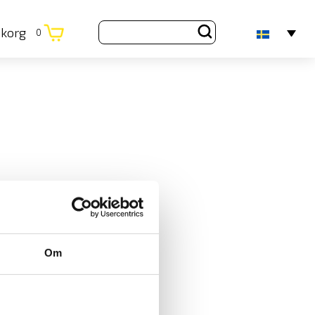
ukorg
0
Om