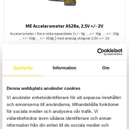
ME Accelerometer AS28e, 2,5V +/- 2V
Accelerometer i flera olika kapaciteter [+/- 5g ... +/- 10g .... +/- 20g
... +/- 50g ... +/- 100g ] med analog utsignal 2,5V +/- 2V.
3,400.00
KR
LÄS MER
Samtycke
Information
Om
Denna webbplats använder cookies
Vi använder enhetsidentifierare för att anpassa innehållet
och annonserna till användarna, tillhandahålla funktioner
för sociala medier och analysera vår trafik. Vi
Pesola Macro Line
vidarebefordrar även sådana identifierare och annan
Pesola Macro-Line fjädervåg är en smidig fjädervåg med hållfast
anodiserad aluminiumtub med hög upplösning. Finns i flertal olika
information från din enhet till de sociala medier och
kapaciteter mellan [5kg ... 50kg och 50N ... 500N]