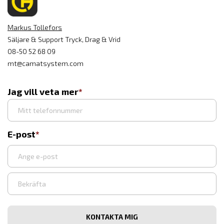
Markus Tollefors
Säljare & Support Tryck, Drag & Vrid
08-50 52 68 09
mt@camatsystem.com
Jag vill veta mer
E-post
Ange
e-
post
Bekräfta
e-