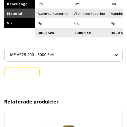
Kabellängd
3m
3m
3m
Material
Aluminiumlegering
Aluminiumlegering
Aluminiu
Vikt
8g
8g
8g
3000 Sek
3000 Sek
3000 Se
▾
ME AS28-100 - 3000 Sek
Köp
Relaterade produkter