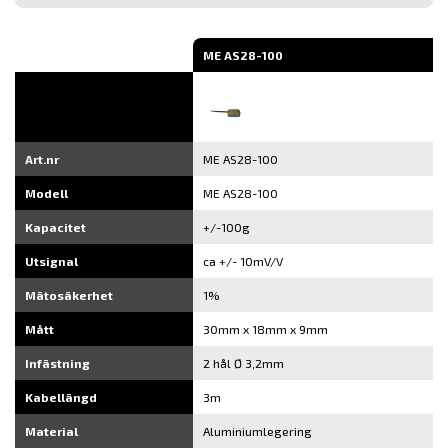
post
ME AS28-100
Art.nr
ME AS28-100
Modell
ME AS28-100
Kapacitet
+/-100g
Utsignal
ca +/- 10mV/V
Mätosäkerhet
1%
Mått
30mm x 18mm x 9mm
Infästning
2 hål Ø 3,2mm
Kabellängd
3m
Material
Aluminiumlegering