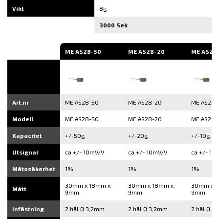
Vikt
8g
3000 Sek
ME AS28-50
ME AS28-20
ME AS28
Art.nr
ME AS28-50
ME AS28-20
ME AS28-
Modell
ME AS28-50
ME AS28-20
ME AS28-
Kapacitet
+/-50g
+/-20g
+/-10g
Utsignal
ca +/- 10mV/V
ca +/- 10mV/V
ca +/- 10
Mätosäkerhet
1%
1%
1%
30mm x 18mm x
30mm x 18mm x
30mm x 
Mått
9mm
9mm
9mm
Infästning
2 hål Ø 3,2mm
2 hål Ø 3,2mm
2 hål Ø 3