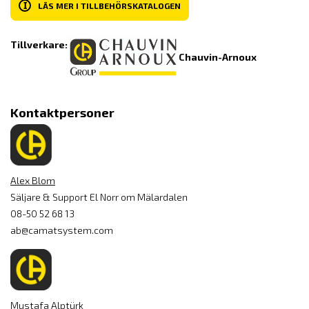
I
LÄS MER I TILLBEHÖRSKATALOGEN
Tillverkare:
Chauvin-Arnoux
Kontaktpersoner
Alex Blom
Säljare & Support El Norr om Mälardalen
08-50 52 68 13
ab@camatsystem.com
Mustafa Alptürk