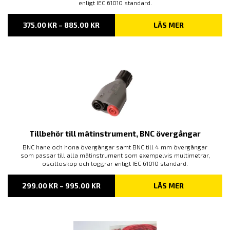
enligt IEC 61010 standard.
PRISINTERVALL:
375.00
KR
–
885.00
KR
LÄS MER
375.00 KR
TILL
885.00 KR
Tillbehör till mätinstrument, BNC övergångar
BNC hane och hona övergångar samt BNC till 4 mm övergångar
som passar till alla mätinstrument som exempelvis multimetrar,
oscilloskop och loggrar enligt IEC 61010 standard.
PRISINTERVALL:
299.00
KR
–
995.00
KR
LÄS MER
299.00 KR
TILL
995.00 KR