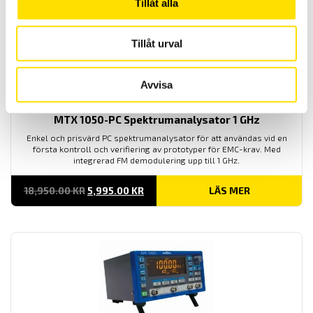
Tillåt alla
Rea!
Tillåt urval
Avvisa
MTX 1050-PC Spektrumanalysator 1 GHz
Enkel och prisvärd PC spektrumanalysator för att användas vid en
första kontroll och verifiering av prototyper för EMC-krav. Med
integrerad FM demodulering upp till 1 GHz.
DET
DET
18,950.00
KR
5,995.00
KR
LÄS MER
URSPRUNGLIGA
NUVARANDE
PRISET
PRISET
VAR:
ÄR:
18,950.00 KR.
5,995.00 KR.