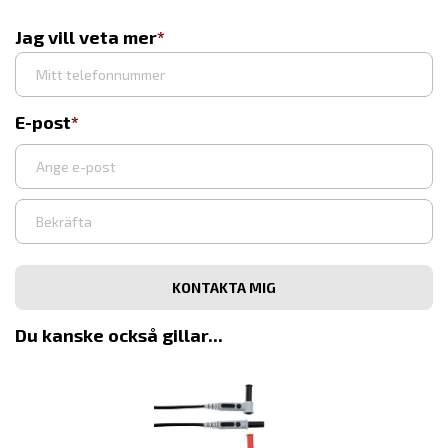
Jag vill veta mer
E-post
Ange
e-
post
Bekräfta
e-
post
Du kanske också gillar...