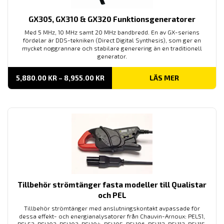
GX305, GX310 & GX320 Funktionsgeneratorer
Med 5 MHz, 10 MHz samt 20 MHz bandbredd. En av GX-seriens
fördelar är DDS-tekniken (Direct Digital Synthesis), som ger en
mycket noggrannare och stabilare generering än en traditionell
generator.
PRISINTERVALL:
5,880.00
KR
–
8,955.00
KR
LÄS MER
5,880.00 KR
TILL
8,955.00 KR
Tillbehör strömtänger fasta modeller till Qualistar
och PEL
Tillbehör strömtänger med anslutningskontakt avpassade för
dessa effekt- och energianalysatorer från Chauvin-Arnoux: PEL51,
PEL52, PEL102, PEL103, PEL104, PEL105, PEL106, PEL112, PEL113, PEL115,