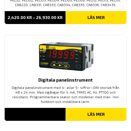
CA8220, CA8331, CA8333, CA8334, CA8335, CA8336, CA83435.
PRISINTERVALL:
2,420.00
KR
–
26,930.00
KR
LÄS MER
2,420.00 KR
TILL
26,930.00 KR
Digitala panelinstrument
Digitala panelinstrument med 4- eller 5- siffror i DIN storlek från
48 x 24 mm. Med ingångar för V, mA, TRMS AC, Hz, PT100 och
resistans. Programmerbara skalor och modeller med max- min
funktion och inställbara larm.
LÄS MER