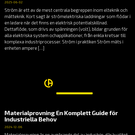
2025-06-02
Ström är ett av de mest centrala begreppen inom elteknik och
mätteknik. Kort sagt är strömelektriska laddningar som flödar i
en ledare när det finns en elektrisk potentialskillnad.
Dettaflöde, som drivs av spänningen (volt), bildar grunden för
alla elektriska system ochapplikationer, från enkla kretsar till
komplexa industriprocesser. Ström i praktiken Ström mäts i
enheten ampere […]
Materialprovning En Komplett Guide för
Industriella Behov
2024-12-06
Materialprovning är en avgörande del av industrin, där kvalitet,