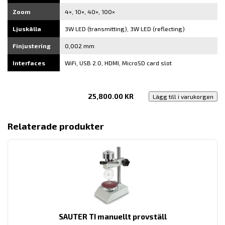
Zoom
4×, 10×, 40×, 100×
Ljuskälla
3W LED (transmitting), 3W LED (reflecting)
Finjustering
0,002 mm
Interfaces
WiFi, USB 2.0, HDMI, MicroSD card slot
25,800.00
KR
Lägg till i varukorgen
Relaterade produkter
SAUTER TI manuellt provställ