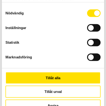
samlat in när du har använt deras tjänster.
Ett flexibelt, prisvärt och mångsidigt digitalt mikroskop för
Samtyckesval
inspektionsmyndigheter och laboratorier.
Nödvändig
15,100.00
KR
LÄS MER
Inställningar
Statistik
Marknadsföring
KERN Referensplattor AHBA-01 för Shore A
Referensplattor AHBA-01 för Shore A
Tillåt alla
1,250.00
KR
LÄS MER
Tillåt urval
Avvisa