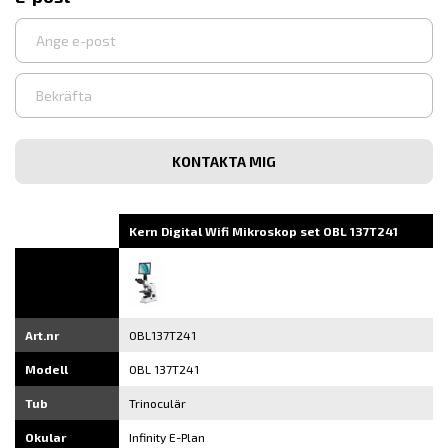
Ange
e-
post
Bekräfta
e-
post
Kern Digital Wifi Mikroskop set OBL 137T241
Art.nr
OBL137T241
Modell
OBL 137T241
Tub
Trinoculär
Okular
Infinity E-Plan