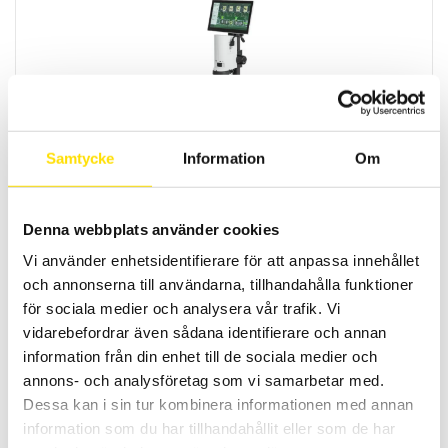
Kern OIV-2 Videomikroskop
Samtycke
Information
Om
En omfattande digital lösning för ökad bekvämhet vid utförande av
kontinuerligt övervakningsarbete i industin.
26,835.00
KR
–
LÄS MER
Denna webbplats använder cookies
PRISINTERVALL:
32,070.00
KR
26,835.00 KR
TILL
Vi använder enhetsidentifierare för att anpassa innehållet
32,070.00 KR
och annonserna till användarna, tillhandahålla funktioner
för sociala medier och analysera vår trafik. Vi
vidarebefordrar även sådana identifierare och annan
information från din enhet till de sociala medier och
annons- och analysföretag som vi samarbetar med.
Dessa kan i sin tur kombinera informationen med annan
information som du har tillhandahållit eller som de har
Kern Digital Mikroskop set OBE 124C832