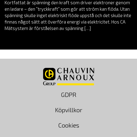
Kortfattat är spänning den kraft som driver elektroner genom
en ledare – den ”tryckkraft” som gör att ström kan flöda. Utan
spänning skulle inget elektriskt flöde uppstå och det skulle inte
finnas något sätt att överföra energi via elektricitet. Hos CA
Mätsystem är förståelsen av spänning […]
GDPR
Köpvillkor
Cookies