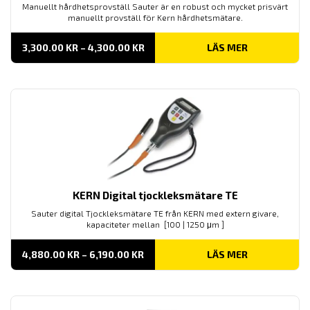
Manuellt hårdhetsprovställ Sauter är en robust och mycket prisvärt
manuellt provställ för Kern hårdhetsmätare.
PRISINTERVALL:
3,300.00
KR
–
4,300.00
KR
LÄS MER
3,300.00 KR
TILL
4,300.00 KR
KERN Digital tjockleksmätare TE
Sauter digital Tjockleksmätare TE från KERN med extern givare,
kapaciteter mellan [100 | 1250 μm ]
PRISINTERVALL:
4,880.00
KR
–
6,190.00
KR
LÄS MER
4,880.00 KR
TILL
6,190.00 KR