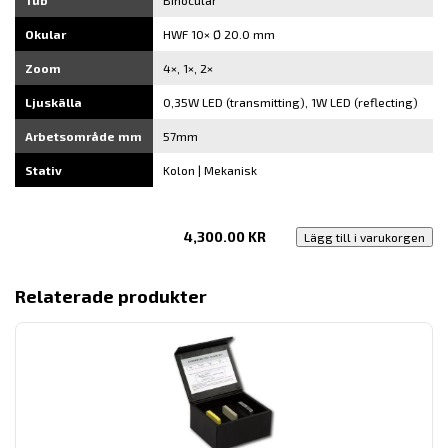
Okular
HWF 10× Ø 20.0 mm
Zoom
4×, 1×, 2×
Ljuskälla
0,35W LED (transmitting), 1W LED (reflecting)
Arbetsområde mm
57mm
Stativ
Kolon | Mekanisk
4,300.00
KR
Lägg till i varukorgen
Relaterade produkter