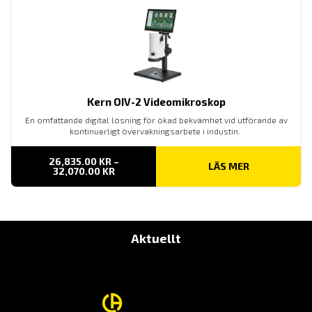
Kern OIV-2 Videomikroskop
En omfattande digital lösning för ökad bekvämhet vid utförande av
kontinuerligt övervakningsarbete i industin.
26,835.00
KR
–
LÄS MER
PRISINTERVALL:
32,070.00
KR
26,835.00 KR
TILL
32,070.00 KR
Aktuellt