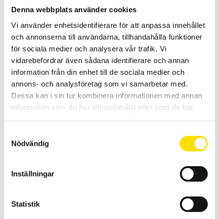
Denna webbplats använder cookies
Vi använder enhetsidentifierare för att anpassa innehållet
och annonserna till användarna, tillhandahålla funktioner
för sociala medier och analysera vår trafik. Vi
vidarebefordrar även sådana identifierare och annan
information från din enhet till de sociala medier och
KERN Referensplattor AHBA-01 för Shore A
annons- och analysföretag som vi samarbetar med.
Referensplattor AHBA-01 för Shore A
Dessa kan i sin tur kombinera informationen med annan
information som du har tillhandahållit eller som de har
1,250.00
KR
LÄS MER
samlat in när du har använt deras tjänster.
Samtyckesval
Nödvändig
Inställningar
Statistik
KERN Hårdhetsmätare för plast HB