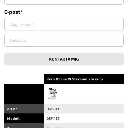
E-post
Ange
e-
post
Bekräfta
e-
post
Kern OSF-439 Stereomikroskop
Art.nr
OSF439
Modell
OSF 439
Tub
Binoculär