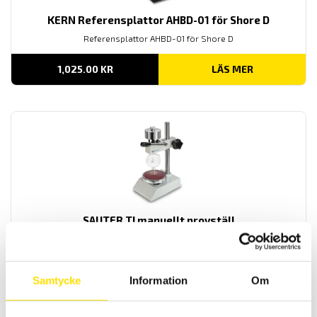
KERN Referensplattor AHBD-01 för Shore D
Referensplattor AHBD-01 för Shore D
1,025.00
KR
LÄS MER
SAUTER TI manuellt provställ
Manuellt hårdhetsprovställ Sauter är en robust och mycket prisvärt
manuellt provställ för Kern hårdhetsmätare.
PRISINTERVALL:
3,300.00
KR
–
4,300.00
KR
LÄS MER
Samtycke
Information
Om
3,300.00 KR
TILL
4,300.00 KR