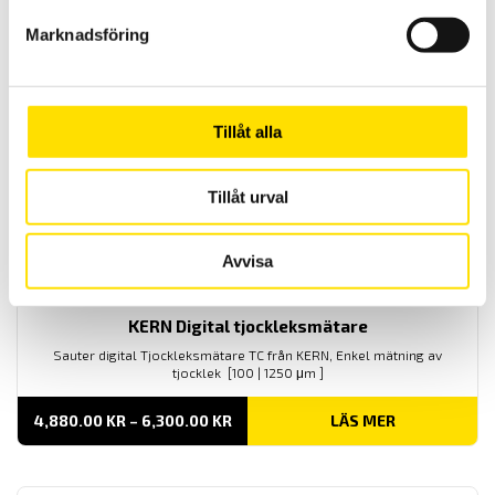
Hårdhetsmätare HB från Kern är en robust och mycket prisvärd
Marknadsföring
hårdhetsmätare för plast [Shore A, Shore D och Shore A0]
PRISINTERVALL:
1,440.00
KR
–
1,990.00
KR
LÄS MER
1,440.00 KR
TILL
Tillåt alla
1,990.00 KR
Tillåt urval
Avvisa
KERN Digital tjockleksmätare
Sauter digital Tjockleksmätare TC från KERN, Enkel mätning av
tjocklek [100 | 1250 μm ]
PRISINTERVALL:
4,880.00
KR
–
6,300.00
KR
LÄS MER
4,880.00 KR
TILL
6,300.00 KR