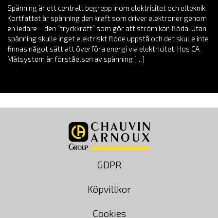
Spänning är ett centralt begrepp inom elektricitet och elteknik.
Kortfattat är spänning den kraft som driver elektroner genom
en ledare – den ”tryckkraft” som gör att ström kan flöda. Utan
spänning skulle inget elektriskt flöde uppstå och det skulle inte
finnas något sätt att överföra energi via elektricitet. Hos CA
Mätsystem är förståelsen av spänning […]
GDPR
Köpvillkor
Cookies