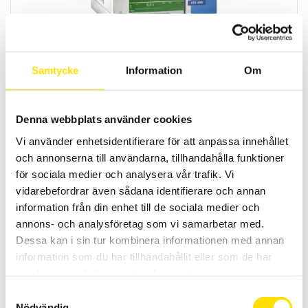
Elsäkerhetsprovare ATS400 LG-ACX
Samtycke
Information
Om
Elsäkerhetsprovare automatiskt testsystem ATS400 Variant LG-ACX
LÄS MER
Denna webbplats använder cookies
Vi använder enhetsidentifierare för att anpassa innehållet
och annonserna till användarna, tillhandahålla funktioner
för sociala medier och analysera vår trafik. Vi
vidarebefordrar även sådana identifierare och annan
information från din enhet till de sociala medier och
annons- och analysföretag som vi samarbetar med.
Dessa kan i sin tur kombinera informationen med annan
Elsäkerhetsprovare ATS400 LG-L
information som du har tillhandahållit eller som de har
Automatiskt Testsystem ATS400 Variant LG-L
samlat in när du har använt deras tjänster.
Samtyckesval
LÄS MER
Nödvändig