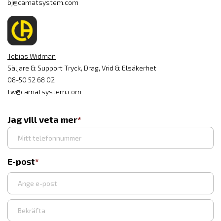
bj@camatsystem.com
Tobias Widman
Säljare & Support Tryck, Drag, Vrid & Elsäkerhet
08-50 52 68 02
tw@camatsystem.com
Jag vill veta mer
E-post
Ange
e-