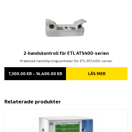
2-handskontroll för ETL ATS400-serien
Praktiska handstyrningsenheter för ETL ATS400-serien
PRISINTERVALL:
7,300.00
KR
–
14,400.00
KR
LÄS MER
7,300.00 KR
TILL
14,400.00 KR
Relaterade produkter