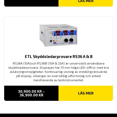
LÄS MER
ETL Skyddsledarprovare RS36 A & B
RS36A (10A)och RS36B (10A & 25A) är universiellt användbara
skyddsledarprovare. Displayen har 13 mm höga LED-siffror med bra
avläsningsmöjligheter. Kontinuerlig visning av inställt gränsvärde
på display, vilket ger en översiktlig utformning och enkelt
handhavande av testinstrumentet.
30,900.00
KR
–
LÄS MER
PRISINTERVALL:
36,900.00
KR
30,900.00 KR
TILL
36,900.00 KR