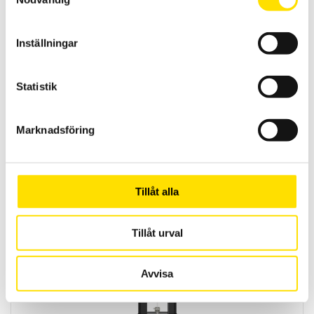
Inställningar
Statistik
Marknadsföring
Mecmesin Wedge grip 500N
Optimalt tillbehör för användning tillsammans med dynamometrar
eller dragprovare upp till 500N
Tillåt alla
LÄS MER
Tillåt urval
Avvisa