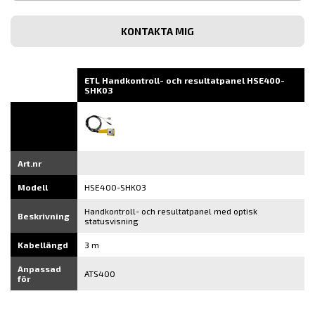
post
Bekräfta
e-
post
ETL Handkontroll- och resultatpanel HSE400-
SHK03
Art.nr
Modell
HSE400-SHK03
Handkontroll- och resultatpanel med optisk
Beskrivning
statusvisning
Kabellängd
3 m
Anpassad
ATS400
för