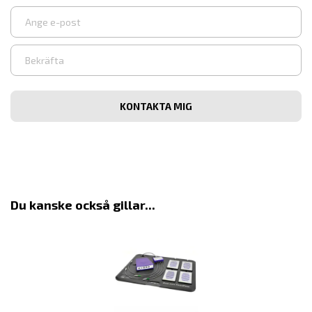
Ange
e-
post
Bekräfta
e-
post
Du kanske också gillar...