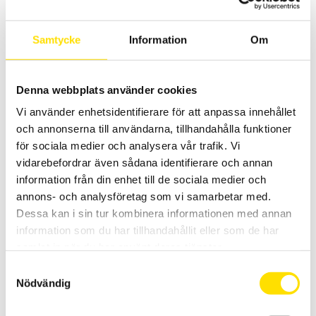
Biometrics Force Plate FP3
Samtycke
Information
Om
Force Plate FP3 är konstruerad för träning av övre och nedre
extremiteterna.
Denna webbplats använder cookies
LÄS MER
Vi använder enhetsidentifierare för att anpassa innehållet
och annonserna till användarna, tillhandahålla funktioner
för sociala medier och analysera vår trafik. Vi
vidarebefordrar även sådana identifierare och annan
information från din enhet till de sociala medier och
annons- och analysföretag som vi samarbetar med.
Dessa kan i sin tur kombinera informationen med annan
information som du har tillhandahållit eller som de har
samlat in när du har använt deras tjänster.
Biometrics myometer
Samtyckesval
Myometer används för att kvantifiera kraften vid manuell muskel
testning.
Nödvändig
LÄS MER