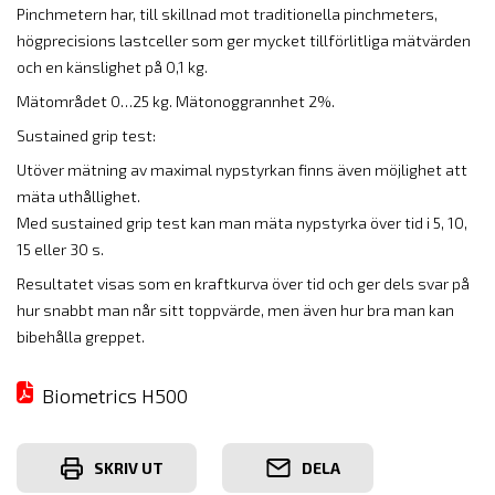
Pinchmetern har, till skillnad mot traditionella pinchmeters,
högprecisions lastceller som ger mycket tillförlitliga mätvärden
och en känslighet på 0,1 kg.
Mätområdet 0…25 kg. Mätonoggrannhet 2%.
Sustained grip test:
Utöver mätning av maximal nypstyrkan finns även möjlighet att
mäta uthållighet.
Med sustained grip test kan man mäta nypstyrka över tid i 5, 10,
15 eller 30 s.
Resultatet visas som en kraftkurva över tid och ger dels svar på
hur snabbt man når sitt toppvärde, men även hur bra man kan
bibehålla greppet.
Biometrics H500
SKRIV UT
DELA