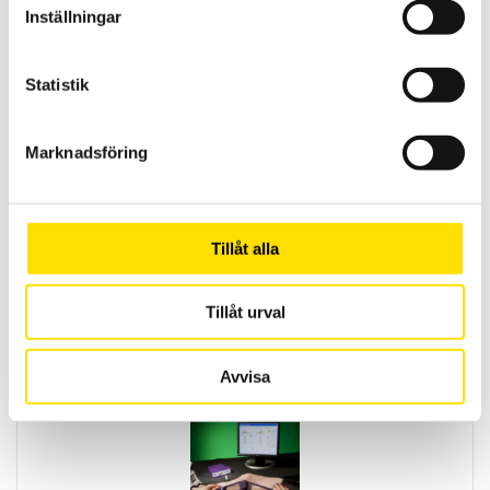
Inställningar
Statistik
Marknadsföring
Tekscan MatScan tryckmätning för statiskt och
dynamisk tryckfördelning
Tillåt alla
Yttrycksmätning på fötter utan skor.
Tillåt urval
LÄS MER
Avvisa