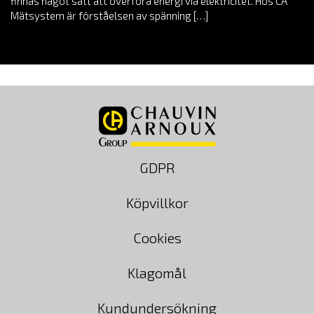
finnas något sätt att överföra energi via elektricitet. Hos CA
Mätsystem är förståelsen av spänning […]
GDPR
Köpvillkor
Cookies
Klagomål
Kundundersökning