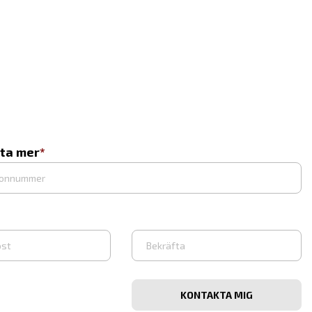
eta mer
Bekräfta
e-