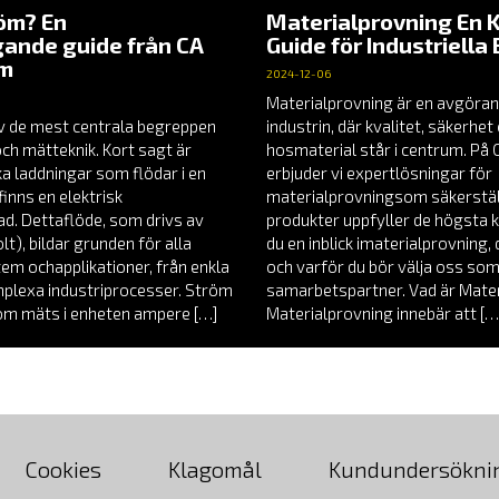
röm? En
Materialprovning En 
ande guide från CA
Guide för Industriella
em
2024-12-06
Materialprovning är en avgöran
v de mest centrala begreppen
industrin, där kvalitet, säkerhe
och mätteknik. Kort sagt är
hosmaterial står i centrum. P
a laddningar som flödar i en
erbjuder vi expertlösningar för
finns en elektrisk
materialprovningsom säkerställ
nad. Dettaflöde, som drivs av
produkter uppfyller de högsta k
t), bildar grunden för alla
du en inblick imaterialprovning
tem ochapplikationer, från enkla
och varför du bör välja oss som
omplexa industriprocesser. Ström
samarbetspartner. Vad är Mate
röm mäts i enheten ampere […]
Materialprovning innebär att […
Cookies
Klagomål
Kundundersökni