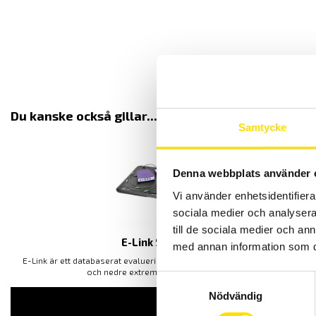
Du kanske också gillar...
Samtycke
Denna webbplats använder 
Vi använder enhetsidentifierar
sociala medier och analysera 
till de sociala medier och a
E-Link System
med annan information som du 
E-Link är ett databaserat evaluerings och träningsprogram för övre
och nedre extremiteter samt nacke.
Samtyckesval
Nödvändig
LÄS MER