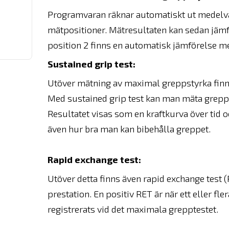
Programvaran räknar automatiskt ut medelvärde
mätpositioner. Mätresultaten kan sedan jämfö
position 2 finns en automatisk jämförelse m
Sustained grip test:
Utöver mätning av maximal greppstyrka finns
Med sustained grip test kan man mäta greppstyr
Resultatet visas som en kraftkurva över tid 
även hur bra man kan bibehålla greppet.
Rapid exchange test:
Utöver detta finns även rapid exchange test (
prestation. En positiv RET är när ett eller fl
registrerats vid det maximala grepptestet.