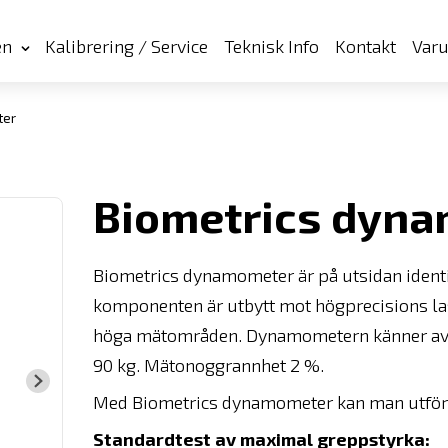
en
Kalibrering / Service
Teknisk Info
Kontakt
Var
ter
Biometrics dyn
Biometrics dynamometer är på utsidan identi
komponenten är utbytt mot högprecisions lastce
höga mätområden. Dynamometern känner av en
90 kg. Mätonoggrannhet 2 %.
Med Biometrics dynamometer kan man utföra 
Standardtest av maximal greppstyrka: