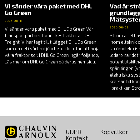
Vi sänder våra paket med DHL
Vad är st
Go Green
grundlägg
Mätsyst
2025-08-11
2025-06-02
Vi sänder våra paket med DHL Go Green Vår
transportpartner för inrikesfrakter är DHL
Ström är ett a
Freight. Vi har lagt till tillägget DHL Go Green
inom elteknik 
som en del i vårt miljöarbete, det utan att höja
strömelektrisk
våra fraktpriser. I DHL Go Green ingår följande;
ledare när det 
Läs mer om DHL Go Green på deras hemsida.
potentialskill
spänningen (vol
elektriska sys
kretsar till k
i praktiken St
GDPR
Köpvillkor
Kontakt