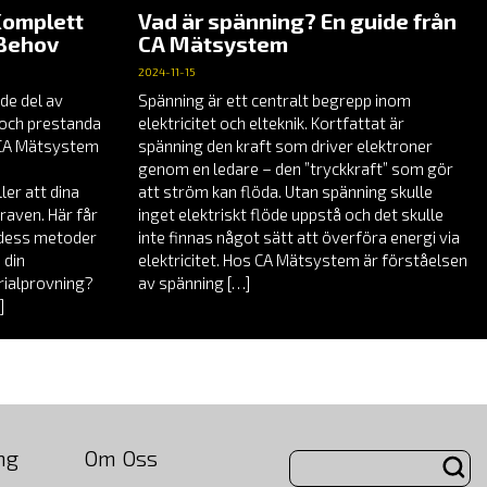
Komplett
Vad är spänning? En guide från
 Behov
CA Mätsystem
2024-11-15
de del av
Spänning är ett centralt begrepp inom
t och prestanda
elektricitet och elteknik. Kortfattat är
å CA Mätsystem
spänning den kraft som driver elektroner
genom en ledare – den ”tryckkraft” som gör
er att dina
att ström kan flöda. Utan spänning skulle
raven. Här får
inget elektriskt flöde uppstå och det skulle
, dess metoder
inte finnas något sätt att överföra energi via
 din
elektricitet. Hos CA Mätsystem är förståelsen
rialprovning?
av spänning […]
]
ng
Om Oss