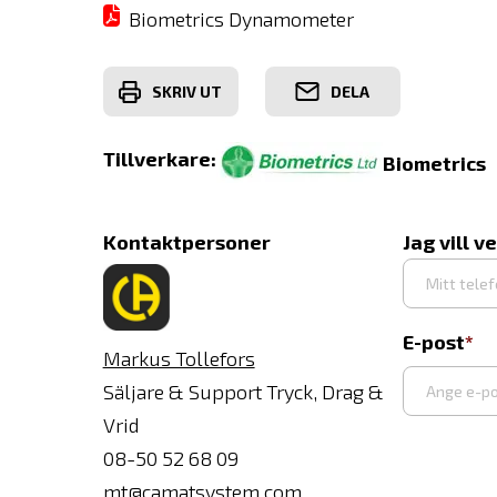
Biometrics Dynamometer
SKRIV UT
DELA
Tillverkare:
Biometrics
Kontaktpersoner
Jag vill v
E-post
Markus Tollefors
Säljare & Support Tryck, Drag &
Vrid
Ange
08-50 52 68 09
e-
mt@camatsystem.com