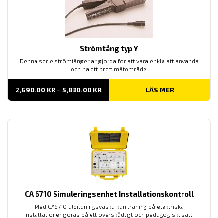
Strömtång typ Y
Denna serie strömtänger är gjorda för att vara enkla att använda
och ha ett brett mätområde.
PRISINTERVALL:
2,690.00
KR
–
5,830.00
KR
LÄS MER
2,690.00 KR
TILL
5,830.00 KR
CA 6710 Simuleringsenhet Installationskontroll
Med CA6710 utbildningsväska kan träning på elektriska
installationer göras på ett överskådligt och pedagogiskt sätt.