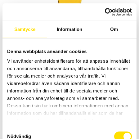
Samtycke
Information
Om
CA6292 µ-ohmmätare 200 A
200 A µ-ohm mätare för industribruk med upp till 0,1 µΩ upplösning.
Denna webbplats använder cookies
130,900.00
KR
LÄS MER
Vi använder enhetsidentifierare för att anpassa innehållet
och annonserna till användarna, tillhandahålla funktioner
för sociala medier och analysera vår trafik. Vi
Relaterade produkter
vidarebefordrar även sådana identifierare och annan
information från din enhet till de sociala medier och
annons- och analysföretag som vi samarbetar med.
Dessa kan i sin tur kombinera informationen med annan
information som du har tillhandahållit eller som de har
samlat in när du har använt deras tjänster.
Samtyckesval
Nödvändig