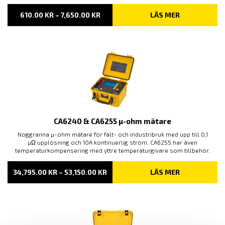
PRISINTERVALL:
610.00
KR
–
7,650.00
KR
LÄS MER
610.00 KR
TILL
7,650.00 KR
CA6240 & CA6255 µ-ohm mätare
Noggranna µ-ohm mätare för fält- och industribruk med upp till 0,1
µΩ upplösning och 10A kontinuerlig ström. CA6255 har även
temperaturkompensering med yttre temperaturgivare som tillbehör.
PRISINTERVALL:
34,795.00
KR
–
53,150.00
KR
LÄS MER
34,795.00 KR
TILL
53,150.00 KR