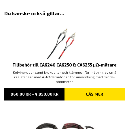
Du kanske också gillar...
Tillbehör till CA6240 CA6250 & CA6255 μΩ-mätare
Kelvinprober samt krokodiler och klämmor för mätning av små
resistanser med 4-trådsmetoden för användning med micro-
ohmmeter.
PRISINTERVALL:
960.00
KR
–
4,950.00
KR
LÄS MER
960.00 KR
TILL
4,950.00 KR