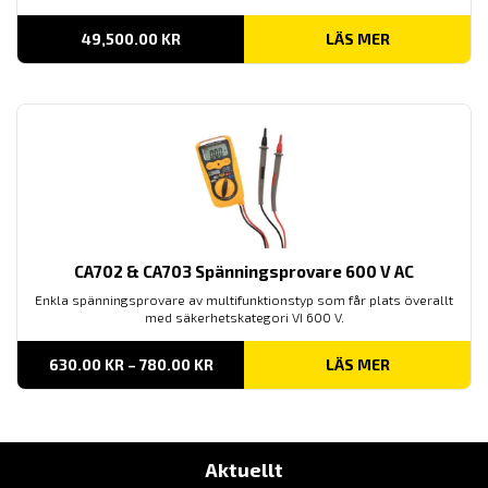
49,500.00
KR
LÄS MER
CA702 & CA703 Spänningsprovare 600 V AC
Enkla spänningsprovare av multifunktionstyp som får plats överallt
med säkerhetskategori VI 600 V.
PRISINTERVALL:
630.00
KR
–
780.00
KR
LÄS MER
630.00 KR
TILL
780.00 KR
Aktuellt