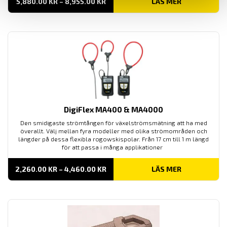
PRISINTERVALL:
5,880.00
KR
–
8,955.00
KR
LÄS MER
5,880.00 KR
TILL
8,955.00 KR
DigiFlex MA400 & MA4000
Den smidigaste strömtången för växelströmsmätning att ha med
överallt. Välj mellan fyra modeller med olika strömområden och
längder på dessa flexibla rogowskispolar. Från 17 cm till 1 m längd
för att passa i många applikationer
PRISINTERVALL:
2,260.00
KR
–
4,460.00
KR
LÄS MER
2,260.00 KR
TILL
4,460.00 KR