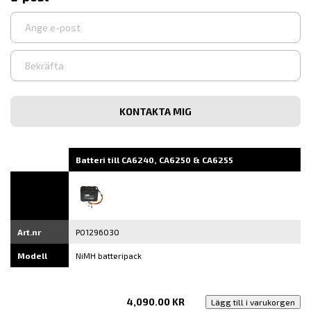
Ange
e-
post
Bekräfta
e-
post
Batteri till CA6240, CA6250 & CA6255
Art.nr
P01296030
Modell
NiMH batteripack
4,090.00
KR
Lägg till i varukorgen