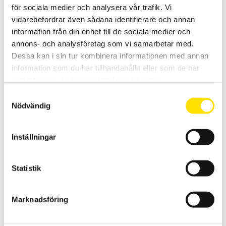
för sociala medier och analysera vår trafik. Vi
vidarebefordrar även sådana identifierare och annan
information från din enhet till de sociala medier och
annons- och analysföretag som vi samarbetar med.
Dessa kan i sin tur kombinera informationen med annan
Mecmesin ILC-T lastceller
information som du har tillhandahållit eller som de har
Lastcell ILC-T tillhörande Multitest -i & -xt, vaianter 10 kN & 25 kN.
samlat in när du har använt deras tjänster.
LÄS MER
Samtyckesval
Nödvändig
Inställningar
Statistik
Mecmesin ILC-S lastceller
Marknadsföring
Lastcell ILC-S tillhörande Multitest -i & -xt, vaianter från 100 N till
5000 N.