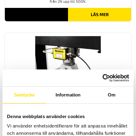
från 2N upp till 500N.
LÄS MER
Mecmesin ILC-P lastceller
Lastcell ILC-P tillhörande Multitest -i & -xt, vaianter 20 kN och 50
kN.
Samtycke
Information
Om
LÄS MER
Denna webbplats använder cookies
Vi använder enhetsidentifierare för att anpassa innehållet
och annonserna till användarna, tillhandahålla funktioner