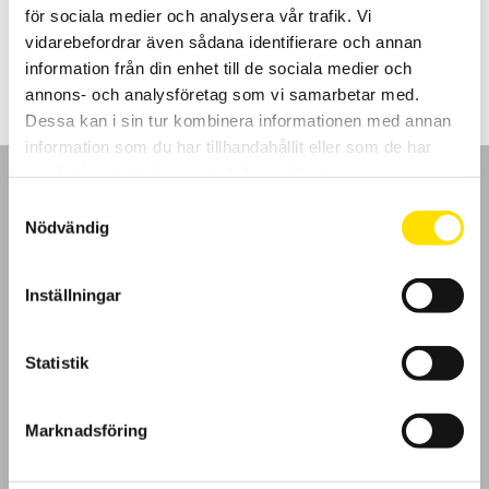
för sociala medier och analysera vår trafik. Vi
5,565.00
kr
LÄS MER
vidarebefordrar även sådana identifierare och annan
information från din enhet till de sociala medier och
annons- och analysföretag som vi samarbetar med.
Dessa kan i sin tur kombinera informationen med annan
information som du har tillhandahållit eller som de har
samlat in när du har använt deras tjänster.
Samtyckesval
Nödvändig
GDPR
Inställningar
Köpvillkor
Statistik
Cookies
Marknadsföring
Klagomål