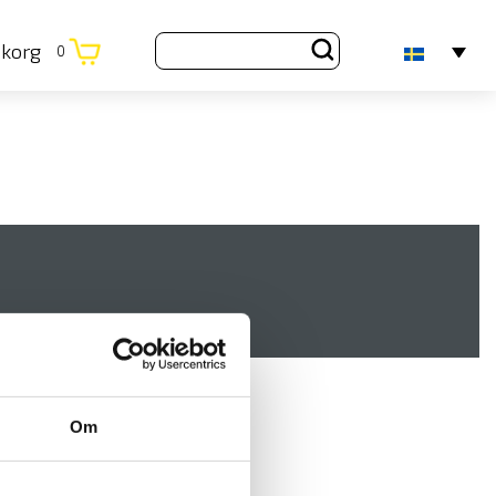
ukorg
0
Om