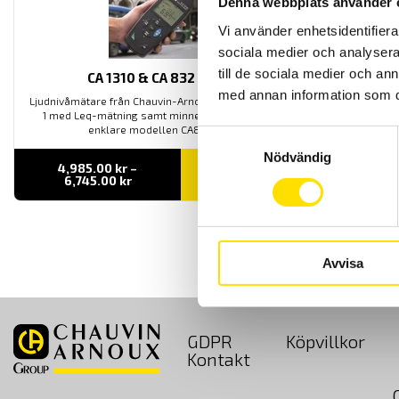
Denna webbplats använder 
Vi använder enhetsidentifierar
sociala medier och analysera 
till de sociala medier och a
CA 1310 & CA 832 Ljudmätare
med annan information som du 
Ljudnivåmätare från Chauvin-Arnoux; CA1310 enligt IEC61672-
1 med Leq-mätning samt minne för loggning. Samt den
enklare modellen CA832 utan minne.
Samtyckesval
Nödvändig
4,985.00
kr
–
LÄS MER
Prisintervall:
6,745.00
kr
4,985.00 kr
till
6,745.00 kr
Avvisa
GDPR
Köpvillkor
Kontakt