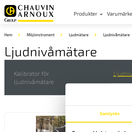
Produkter
Varumärk
Hem
Miljöinstrument
Ljudmätare
Ljudnivåmätare
Ljudnivåmätare
Kalibrator för
Ljudni
ljudnivåmätare
Samtycke