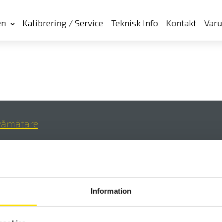
en
Kalibrering / Service
Teknisk Info
Kontakt
Var
våmätare
Information