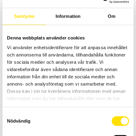
Samtycke
Information
Om
Denna webbplats använder cookies
Vi använder enhetsidentifierare för att anpassa innehållet
och annonserna till användarna, tillhandahålla funktioner
Biometrics myometer
för sociala medier och analysera vår trafik. Vi
Myometer används för att kvantifiera kraften vid manuell muskel
vidarebefordrar även sådana identifierare och annan
testning.
information från din enhet till de sociala medier och
annons- och analysföretag som vi samarbetar med.
LÄS MER
Dessa kan i sin tur kombinera informationen med annan
information som du har tillhandahållit eller som de har
samlat in när du har använt deras tjänster.
Samtyckesval
Nödvändig