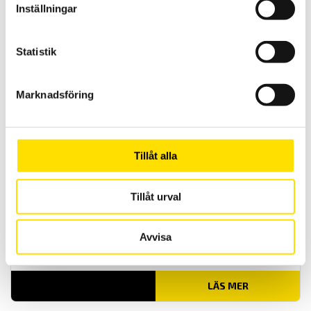
Inställningar
Biometrics Angle X
Angle X används för aktiv träning mot tyngdkraften.
Statistik
LÄS MER
Marknadsföring
Tillåt alla
Tillåt urval
E-Link System
Avvisa
E-Link är ett databaserat evaluerings och träningsprogram för övre
och nedre extremiteter samt nacke.
LÄS MER