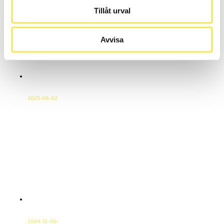
Vi sänder våra paket med DHL Go Green Vår
Tillåt urval
transportpartner för inrikesfrakter är DHL Freight. Vi har
lagt till tillägget DHL Go Green som en del i vårt
Avvisa
miljöarbete, det utan att höja våra fraktpriser. I DHL Go
Green ingår följande; Läs mer om DHL Go Green på deras
hemsida.
Vad är ström? En grundläggande guide
från CA Mätsystem
2025-06-02
Ström är ett av de mest centrala begreppen inom
elteknik och mätteknik. Kort sagt är strömelektriska
laddningar som flödar i en ledare när det finns en
elektrisk potentialskillnad. Dettaflöde, som drivs av
spänningen (volt), bildar grunden för alla elektriska
system ochapplikationer, från enkla kretsar till komplexa
industriprocesser. Ström i praktiken Ström mäts i
enheten ampere […]
Materialprovning En Komplett Guide för
Industriella Behov
2024-12-06