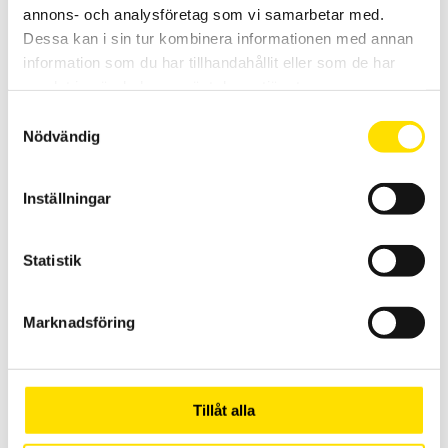
annons- och analysföretag som vi samarbetar med.
Dessa kan i sin tur kombinera informationen med annan
information som du har tillhandahållit eller som de har
samlat in när du har använt deras tjänster.
Land
Samtyckesval
Nödvändig
▾
Inställningar
E-post
Statistik
Marknadsföring
Aktuellt
Vi sänder våra paket med DHL Go Green
Tillåt alla
2025-08-11