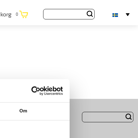
ukorg
0
Om
ng
Om Oss