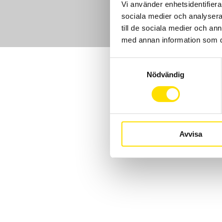
Vi använder enhetsidentifierar
sociala medier och analysera 
till de sociala medier och a
med annan information som du 
Samtyckesval
Nödvändig
Avvisa