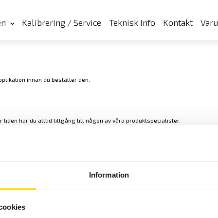
en
Kalibrering / Service
Teknisk Info
Kontakt
Var
pplikation innan du beställer den.
den har du alltid tillgång till någon av våra produktspecialister.
Information
Cookies
Klagomål
Kundundersökni
cookies
CA Mätsystem AB
08-50 52 68 00