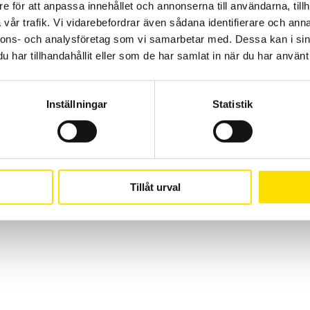
e för att anpassa innehållet och annonserna till användarna, tillh
Sjöflygvägen 35
info@camatsystem.co
vår trafik. Vi vidarebefordrar även sådana identifierare och anna
183 62 Täby
nnons- och analysföretag som vi samarbetar med. Dessa kan i sin
har tillhandahållit eller som de har samlat in när du har använt 
Suomi
(
Finska
)
Svenska
Inställningar
Statistik
Tillåt urval