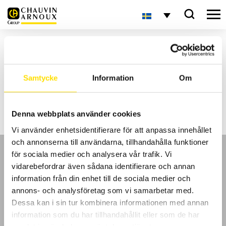
Hem
Inlägg märkta ”tare test”
Aktuellt
Samtycke
Information
Om
Inga sökresultat
Denna webbplats använder cookies
Vi använder enhetsidentifierare för att anpassa innehållet
och annonserna till användarna, tillhandahålla funktioner
för sociala medier och analysera vår trafik. Vi
vidarebefordrar även sådana identifierare och annan
information från din enhet till de sociala medier och
annons- och analysföretag som vi samarbetar med.
GDPR
Dessa kan i sin tur kombinera informationen med annan
information som du har tillhandahållit eller som de har
Köpvillkor