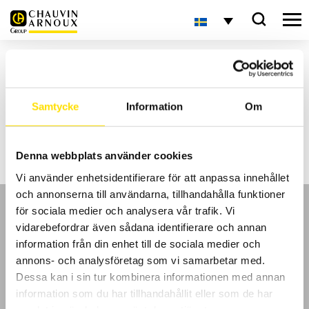
Hem
Inlägg märkta ”provställ”
Aktuellt
Samtycke
Information
Om
Inga sökresultat
Denna webbplats använder cookies
Vi använder enhetsidentifierare för att anpassa innehållet
och annonserna till användarna, tillhandahålla funktioner
för sociala medier och analysera vår trafik. Vi
vidarebefordrar även sådana identifierare och annan
information från din enhet till de sociala medier och
annons- och analysföretag som vi samarbetar med.
GDPR
Dessa kan i sin tur kombinera informationen med annan
information som du har tillhandahållit eller som de har
Köpvillkor