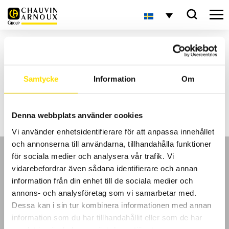
Hem
Inlägg märkta ”produktprovning”
Aktuellt
Samtycke
Information
Om
Inga sökresultat
Denna webbplats använder cookies
Vi använder enhetsidentifierare för att anpassa innehållet
och annonserna till användarna, tillhandahålla funktioner
för sociala medier och analysera vår trafik. Vi
vidarebefordrar även sådana identifierare och annan
information från din enhet till de sociala medier och
annons- och analysföretag som vi samarbetar med.
GDPR
Dessa kan i sin tur kombinera informationen med annan
information som du har tillhandahållit eller som de har
Köpvillkor