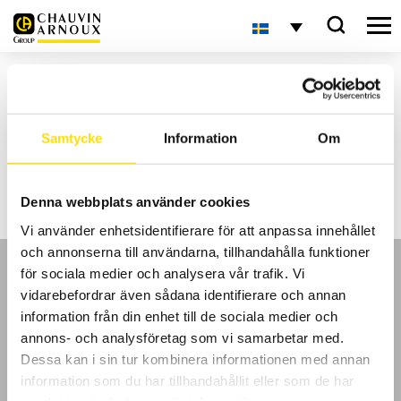
Hem
Inlägg märkta ”Pel103”
Aktuellt
Samtycke
Information
Om
Inga sökresultat
Denna webbplats använder cookies
Vi använder enhetsidentifierare för att anpassa innehållet
och annonserna till användarna, tillhandahålla funktioner
för sociala medier och analysera vår trafik. Vi
vidarebefordrar även sådana identifierare och annan
information från din enhet till de sociala medier och
annons- och analysföretag som vi samarbetar med.
GDPR
Dessa kan i sin tur kombinera informationen med annan
information som du har tillhandahållit eller som de har
Köpvillkor