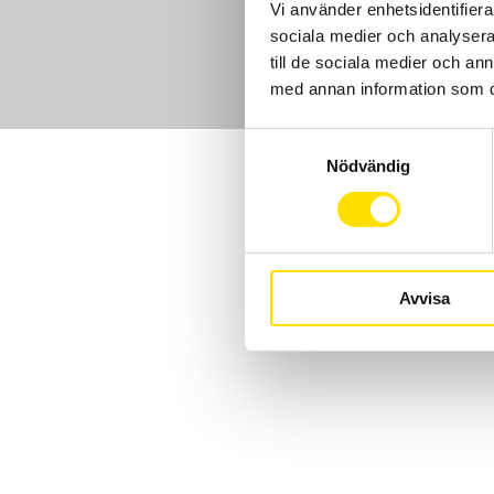
Vi använder enhetsidentifierar
sociala medier och analysera 
till de sociala medier och a
med annan information som du 
Samtyckesval
Nödvändig
Avvisa