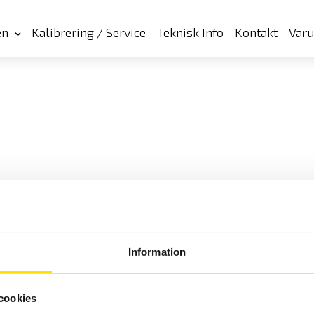
en
Kalibrering / Service
Teknisk Info
Kontakt
Var
Information
Cookies
Klagomål
Kundundersökni
cookies