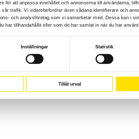
CA Mätsystem AB
08-50 52 68 00
e för att anpassa innehållet och annonserna till användarna, tillh
Sjöflygvägen 35
info@camatsystem.co
vår trafik. Vi vidarebefordrar även sådana identifierare och anna
nnons- och analysföretag som vi samarbetar med. Dessa kan i sin
183 62 Täby
har tillhandahållit eller som de har samlat in när du har använt 
Suomi
(
Finska
)
Svenska
Inställningar
Statistik
Tillåt urval