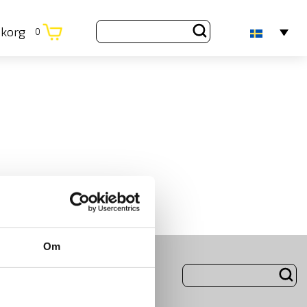
ukorg
0
Om
ng
Om Oss