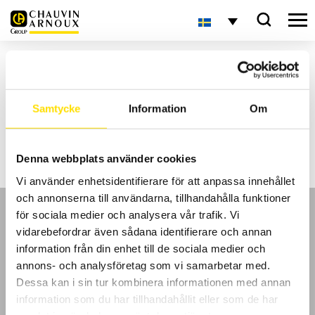
Hem
Inlägg märkta ”ir-kamera”
Aktuellt
Samtycke
Information
Om
Inga sökresultat
Denna webbplats använder cookies
Vi använder enhetsidentifierare för att anpassa innehållet
och annonserna till användarna, tillhandahålla funktioner
för sociala medier och analysera vår trafik. Vi
vidarebefordrar även sådana identifierare och annan
information från din enhet till de sociala medier och
annons- och analysföretag som vi samarbetar med.
GDPR
Dessa kan i sin tur kombinera informationen med annan
information som du har tillhandahållit eller som de har
Köpvillkor