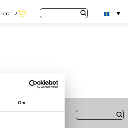
ukorg
0
Om
ng
Om Oss