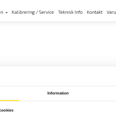
en
Kalibrering / Service
Teknisk Info
Kontakt
Var
Information
Cookies
Klagomål
Kundundersökni
cookies