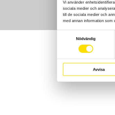
Vi använder enhetsidentifierar
sociala medier och analysera 
till de sociala medier och a
med annan information som du 
Samtyckesval
Nödvändig
Avvisa