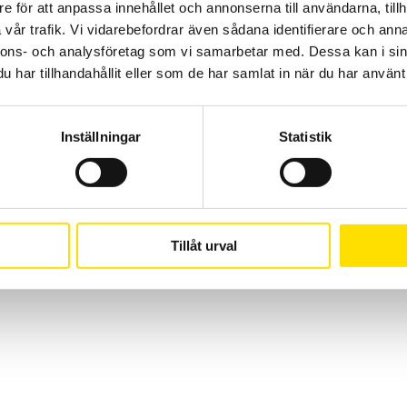
CA Mätsystem AB
08-50 52 68 00
e för att anpassa innehållet och annonserna till användarna, tillh
Sjöflygvägen 35
info@camatsystem.co
vår trafik. Vi vidarebefordrar även sådana identifierare och anna
nnons- och analysföretag som vi samarbetar med. Dessa kan i sin
183 62 Täby
har tillhandahållit eller som de har samlat in när du har använt 
Suomi
(
Finska
)
Svenska
Inställningar
Statistik
Tillåt urval