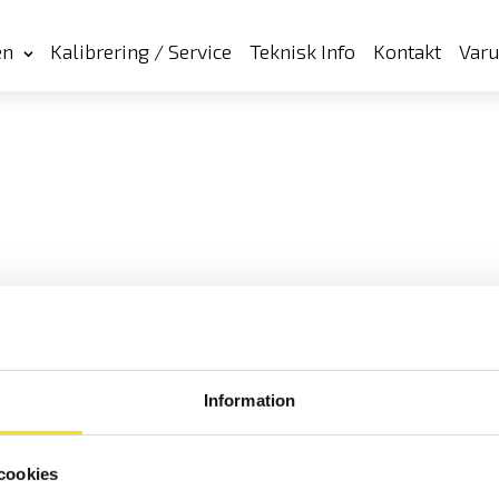
en
Kalibrering / Service
Teknisk Info
Kontakt
Var
Information
Cookies
Klagomål
Kundundersökni
cookies