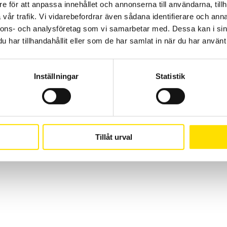
CA Mätsystem AB
08-50 52 68 00
e för att anpassa innehållet och annonserna till användarna, tillh
Sjöflygvägen 35
info@camatsystem.co
vår trafik. Vi vidarebefordrar även sådana identifierare och anna
nnons- och analysföretag som vi samarbetar med. Dessa kan i sin
183 62 Täby
har tillhandahållit eller som de har samlat in när du har använt 
Suomi
(
Finska
)
Svenska
Inställningar
Statistik
Tillåt urval