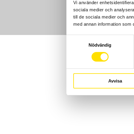
Vi använder enhetsidentifierar
sociala medier och analysera 
till de sociala medier och a
med annan information som du 
Samtyckesval
Nödvändig
Avvisa