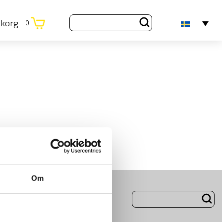
ukorg
0
Om
ng
Om Oss