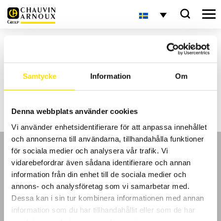
Hem
Inlägg märkta ”elbilsladdning”
Aktuellt
Samtycke
Information
Om
Inga sökresultat
Denna webbplats använder cookies
Vi använder enhetsidentifierare för att anpassa innehållet
och annonserna till användarna, tillhandahålla funktioner
för sociala medier och analysera vår trafik. Vi
vidarebefordrar även sådana identifierare och annan
information från din enhet till de sociala medier och
annons- och analysföretag som vi samarbetar med.
GDPR
Dessa kan i sin tur kombinera informationen med annan
information som du har tillhandahållit eller som de har
Köpvillkor