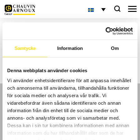
Hem
Inlägg märkta ”caf607”
Aktuellt
Samtycke
Information
Om
Inga sökresultat
Denna webbplats använder cookies
Vi använder enhetsidentifierare för att anpassa innehållet
och annonserna till användarna, tillhandahålla funktioner
för sociala medier och analysera vår trafik. Vi
vidarebefordrar även sådana identifierare och annan
information från din enhet till de sociala medier och
annons- och analysföretag som vi samarbetar med.
GDPR
Dessa kan i sin tur kombinera informationen med annan
information som du har tillhandahållit eller som de har
Köpvillkor