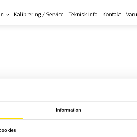
en
Kalibrering / Service
Teknisk Info
Kontakt
Var
Information
Cookies
Klagomål
Kundundersökni
cookies