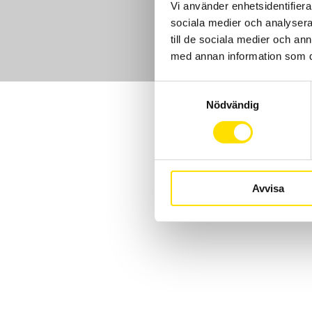
Vi använder enhetsidentifierar
sociala medier och analysera 
till de sociala medier och a
med annan information som du 
Samtyckesval
Nödvändig
Avvisa