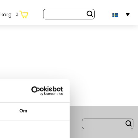
ukorg
0
Om
ng
Om Oss