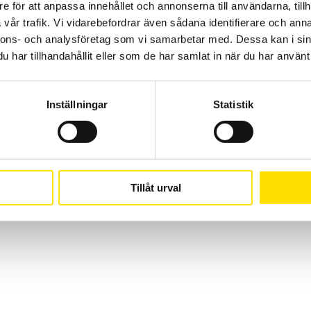
CA Mätsystem AB
08-50 52 68 00
e för att anpassa innehållet och annonserna till användarna, tillh
Sjöflygvägen 35
info@camatsystem.co
vår trafik. Vi vidarebefordrar även sådana identifierare och anna
nnons- och analysföretag som vi samarbetar med. Dessa kan i sin
183 62 Täby
har tillhandahållit eller som de har samlat in när du har använt 
Suomi
(
Finska
)
Svenska
Inställningar
Statistik
Tillåt urval