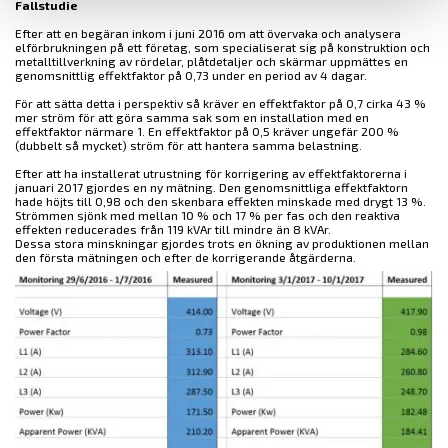
Fallstudie
Efter att en begäran inkom i juni 2016 om att övervaka och analysera
elförbrukningen på ett företag, som specialiserat sig på konstruktion och
metalltillverkning av rördelar, plåtdetaljer och skärmar uppmättes en
genomsnittlig effektfaktor på 0,73 under en period av 4 dagar.
För att sätta detta i perspektiv så kräver en effektfaktor på 0,7 cirka 43 %
mer ström för att göra samma sak som en installation med en
effektfaktor närmare 1. En effektfaktor på 0,5 kräver ungefär 200 %
(dubbelt så mycket) ström för att hantera samma belastning.
Efter att ha installerat utrustning för korrigering av effektfaktorerna i
januari 2017 gjordes en ny mätning. Den genomsnittliga effektfaktorn
hade höjts till 0,98 och den skenbara effekten minskade med drygt 13 %.
Strömmen sjönk med mellan 10 % och 17 % per fas och den reaktiva
effekten reducerades från 119 kVAr till mindre än 8 kVAr.
Dessa stora minskningar gjordes trots en ökning av produktionen mellan
den första mätningen och efter de korrigerande åtgärderna.