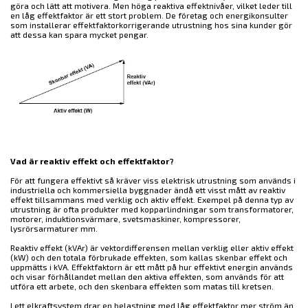
göra och lätt att motivera. Men höga reaktiva effektnivåer, vilket leder till
en låg effektfaktor är ett stort problem. De företag och energikonsulter
som installerar effektfaktorkorrigerande utrustning hos sina kunder gör
att dessa kan spara mycket pengar.
Vad är reaktiv effekt och effektfaktor?
För att fungera effektivt så kräver viss elektrisk utrustning som används i
industriella och kommersiella byggnader ändå ett visst mått av reaktiv
effekt tillsammans med verklig och aktiv effekt. Exempel på denna typ av
utrustning är ofta produkter med kopparlindningar som transformatorer,
motorer, induktionsvärmare, svetsmaskiner, kompressorer,
lysrörsarmaturer mm.
Reaktiv effekt (kVAr) är vektordifferensen mellan verklig eller aktiv effekt
(kW) och den totala förbrukade effekten, som kallas skenbar effekt och
uppmätts i kVA. Effektfaktorn är ett mått på hur effektivt energin används
och visar förhållandet mellan den aktiva effekten, som används för att
utföra ett arbete, och den skenbara effekten som matas till kretsen.
I ett elkraftsystem drar en belastning med låg effektfaktor mer ström än