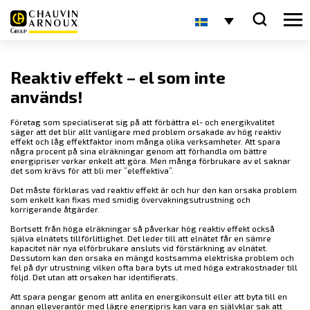
Reaktiv effekt – el som inte
används!
Företag som specialiserat sig på att förbättra el- och energikvalitet
säger att det blir allt vanligare med problem orsakade av hög reaktiv
effekt och låg effektfaktor inom många olika verksamheter. Att spara
några procent på sina elräkningar genom att förhandla om bättre
energipriser verkar enkelt att göra. Men många förbrukare av el saknar
det som krävs för att bli mer ”eleffektiva”.
Det måste förklaras vad reaktiv effekt är och hur den kan orsaka problem
som enkelt kan fixas med smidig övervakningsutrustning och
korrigerande åtgärder.
Bortsett från höga elräkningar så påverkar hög reaktiv effekt också
själva elnätets tillförlitlighet. Det leder till att elnätet får en sämre
kapacitet när nya elförbrukare ansluts vid förstärkning av elnätet.
Dessutom kan den orsaka en mängd kostsamma elektriska problem och
fel på dyr utrustning vilken ofta bara byts ut med höga extrakostnader till
följd. Det utan att orsaken har identifierats.
Att spara pengar genom att anlita en energikonsult eller att byta till en
annan elleverantör med lägre energipris kan vara en självklar sak att