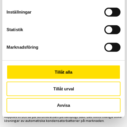
Inställningar
Statistik
Även om beräkningen av ett kondensatorbatteri för att reducera reaktiv
effekt kräver kunskap om flera faktorer som spänningsnivåer,
effektkvalitet och den typiska användningen av de olika reaktiva
Marknadsföring
belastningarna, så är allt detta lätt att mäta och beräkna.
Kondensatorbatterier kostar en bråkdel av de besparingar de kan
medföra.
Vid installationer av kondensatorbatterier finns olika varianter som
passar i olika verksamheter. Om en enskild maskin har en dålig
Tillåt alla
effektfaktor kan kondensatorer anslutas parallellt med enheten så att de
kompenserar för den dåliga effektfaktorn när maskinen är i drift.
Om en hel anläggnings effektfaktor är permanent dålig och ingen
Tillåt urval
enstaka utrustning är ensam ansvarig för problemet så kan en fast
kondensator anslutas över huvudströmförsörjningen till hela
anläggningen.
Om många maskiner slås på och av vid olika tidpunkter kommer troligen
Avvisa
effektfaktorn att ändras ofta. I sådana fall behöver kondensatorerna
kontrolleras automatiskt. Med andra ord måste ett kondensatorbatteri
kopplas in och ut på strömkretsen på lämpligt sätt. Det finns många olika
lösningar av automatiska kondensatorbatterier på marknaden.