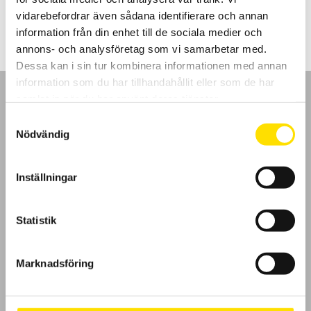
LÄS MER
vidarebefordrar även sådana identifierare och annan
information från din enhet till de sociala medier och
annons- och analysföretag som vi samarbetar med.
Dessa kan i sin tur kombinera informationen med annan
information som du har tillhandahållit eller som de har
samlat in när du har använt deras tjänster.
Samtyckesval
Nödvändig
GDPR
Inställningar
Köpvillkor
Cookies
Statistik
Klagomål
Marknadsföring
Kundundersökning