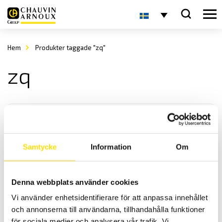
Hem
Produkter taggade "zq"
zq
Samtycke
Information
Om
Analoga panelinstrument
Denna webbplats använder cookies
Vi levererar analoga panelinstrument i storlek enligt DIN-norm,
Vi använder enhetsidentifierare för att anpassa innehållet
både enstaka samt i större antal för ert projekt.
och annonserna till användarna, tillhandahålla funktioner
för sociala medier och analysera vår trafik. Vi