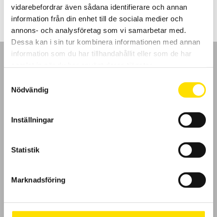
till
vidarebefordrar även sådana identifierare och annan
14,400.00 kr
information från din enhet till de sociala medier och
annons- och analysföretag som vi samarbetar med.
Dessa kan i sin tur kombinera informationen med annan
information som du har tillhandahållit eller som de har
samlat in när du har använt deras tjänster.
Samtyckesval
Nödvändig
GDPR
Inställningar
Köpvillkor
Cookies
Statistik
Klagomål
Marknadsföring
Kundundersökning