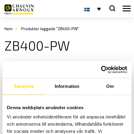
Hem
Produkter taggade "ZB400-PW"
ZB400-PW
Samtycke
Information
Om
Denna webbplats använder cookies
2-handskontroll för ETL ATS400-serien
Vi använder enhetsidentifierare för att anpassa innehållet
Praktiska handstyrningsenheter för ETL ATS400-serien
och annonserna till användarna, tillhandahålla funktioner
Prisintervall:
7,300.00
kr
–
14,400.00
kr
LÄS MER
för sociala medier och analysera vår trafik. Vi
7,300.00 kr