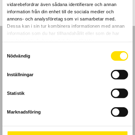
till
vidarebefordrar även sådana identifierare och annan
14,400.00 kr
information från din enhet till de sociala medier och
annons- och analysföretag som vi samarbetar med.
Dessa kan i sin tur kombinera informationen med annan
information som du har tillhandahållit eller som de har
samlat in när du har använt deras tjänster.
Samtyckesval
Nödvändig
GDPR
Inställningar
Köpvillkor
Cookies
Statistik
Klagomål
Marknadsföring
Kundundersökning