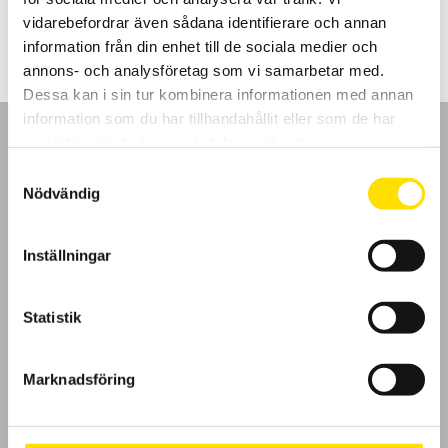
3,350.00
kr
LÄS MER
vidarebefordrar även sådana identifierare och annan
information från din enhet till de sociala medier och
annons- och analysföretag som vi samarbetar med.
Dessa kan i sin tur kombinera informationen med annan
information som du har tillhandahållit eller som de har
samlat in när du har använt deras tjänster.
Samtyckesval
Nödvändig
GDPR
Inställningar
Köpvillkor
Cookies
Statistik
Klagomål
Marknadsföring
Kundundersökning