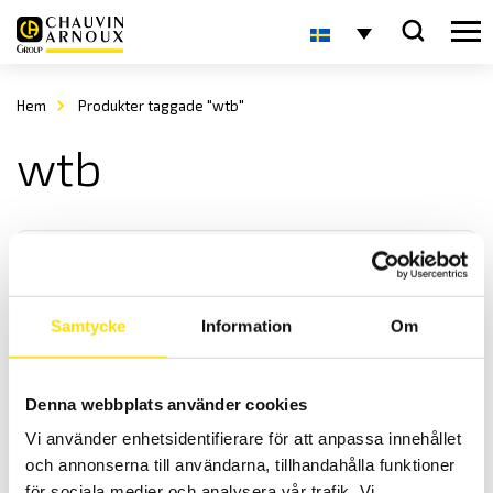
Hem
Produkter taggade "wtb"
wtb
Samtycke
Information
Om
KERN WTB Bordsvåg
Denna webbplats använder cookies
Bordsvågen WTB från Kern är en kompakt och smidig våg med en
Vi använder enhetsidentifierare för att anpassa innehållet
maxkapacitet upp till 30 kg
och annonserna till användarna, tillhandahålla funktioner
för sociala medier och analysera vår trafik. Vi