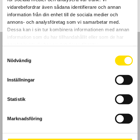
LÄS MER
vidarebefordrar även sådana identifierare och annan
information från din enhet till de sociala medier och
annons- och analysföretag som vi samarbetar med.
Dessa kan i sin tur kombinera informationen med annan
information som du har tillhandahållit eller som de har
samlat in när du har använt deras tjänster.
Samtyckesval
Nödvändig
GDPR
Inställningar
Köpvillkor
Cookies
Statistik
Klagomål
Marknadsföring
Kundundersökning