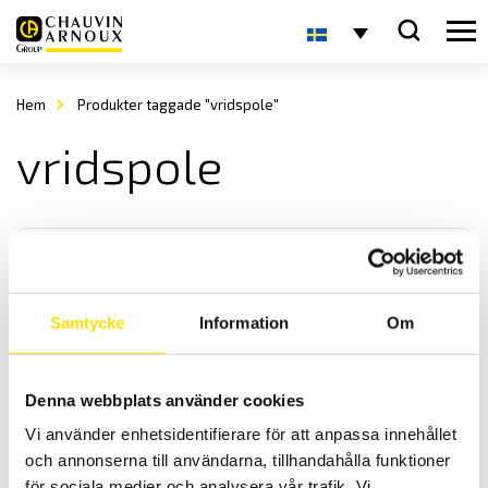
Hem
Produkter taggade "vridspole"
vridspole
Samtycke
Information
Om
Analoga panelinstrument
Denna webbplats använder cookies
Vi levererar analoga panelinstrument i storlek enligt DIN-norm,
Vi använder enhetsidentifierare för att anpassa innehållet
både enstaka samt i större antal för ert projekt.
och annonserna till användarna, tillhandahålla funktioner
för sociala medier och analysera vår trafik. Vi