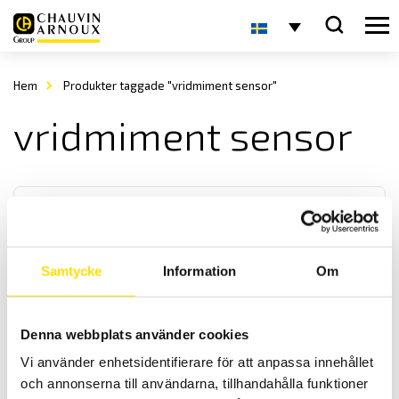
Hem
Produkter taggade "vridmiment sensor"
vridmiment sensor
Samtycke
Information
Om
Mecmesin ST Statiskmomentgivare låg moment
Denna webbplats använder cookies
Momentgivare Static Torque (ST) för låg moment med kapaciteter
Vi använder enhetsidentifierare för att anpassa innehållet
från 50 mN.m till 2 N.m, används med SMART-kontakt för anslutning
till AFG och AFTI.
och annonserna till användarna, tillhandahålla funktioner