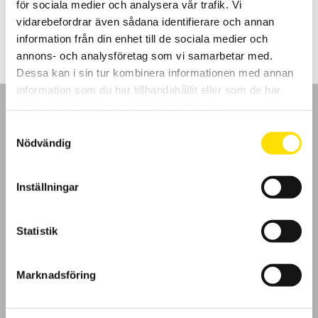
för sociala medier och analysera vår trafik. Vi
LÄS MER
vidarebefordrar även sådana identifierare och annan
information från din enhet till de sociala medier och
annons- och analysföretag som vi samarbetar med.
Dessa kan i sin tur kombinera informationen med annan
information som du har tillhandahållit eller som de har
samlat in när du har använt deras tjänster.
Samtyckesval
Nödvändig
GDPR
Inställningar
Köpvillkor
Statistik
Cookies
Klagomål
Marknadsföring
Kundundersökning