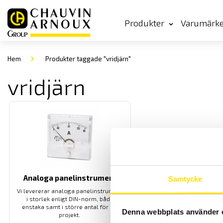
Produkter
Varumärk
Hem
Produkter taggade "vridjärn"
vridjärn
Analoga panelinstrument
Samtycke
Vi levererar analoga panelinstrument
i storlek enligt DIN-norm, både
enstaka samt i större antal för ert
Denna webbplats använder 
projekt.