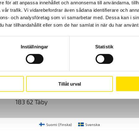
e för att anpassa innehållet och annonserna till användarna, tillh
vår trafik. Vi vidarebefordrar även sådana identifierare och anna
nnons- och analysföretag som vi samarbetar med. Dessa kan i sin
har tillhandahållit eller som de har samlat in när du har använt 
Inställningar
Statistik
Cookies
Klagomål
Kundundersökni
CA Mätsystem AB
08-50 52 68 00
Tillåt urval
Sjöflygvägen 35
info@camatsystem.co
183 62 Täby
Suomi
(
Finska
)
Svenska