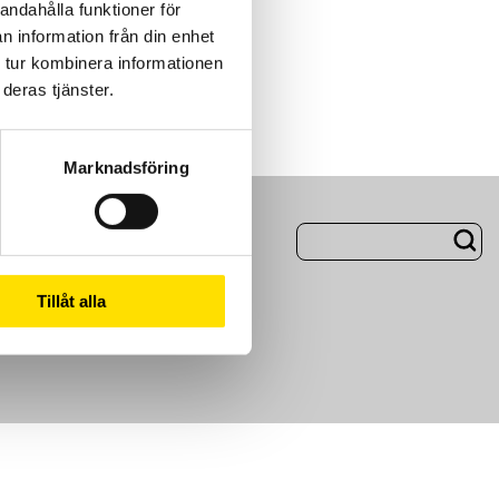
andahålla funktioner för
n information från din enhet
 tur kombinera informationen
deras tjänster.
Marknadsföring
ng
Om Oss
Tillåt alla
m