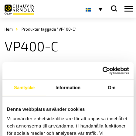
Hem
Produkter taggade "VP400-C"
VP400-C
Samtycke
Information
Om
Denna webbplats använder cookies
ETL Provspets VP400 med 7-polig kontakt
Vi använder enhetsidentifierare för att anpassa innehållet
Provspets för enkel testning vid skyddsledarprov (PE).
och annonserna till användarna, tillhandahålla funktioner
Prisintervall:
3,100.00
kr
–
4,500.00
kr
LÄS MER
för sociala medier och analysera vår trafik. Vi
3,100.00 kr