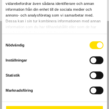
till
vidarebefordrar även sådana identifierare och annan
4,500.00 kr
information från din enhet till de sociala medier och
annons- och analysföretag som vi samarbetar med.
Dessa kan i sin tur kombinera informationen med annan
information som du har tillhandahållit eller som de har
samlat in när du har använt deras tjänster.
Samtyckesval
Nödvändig
GDPR
Inställningar
Köpvillkor
Cookies
Statistik
Klagomål
Marknadsföring
Kundundersökning